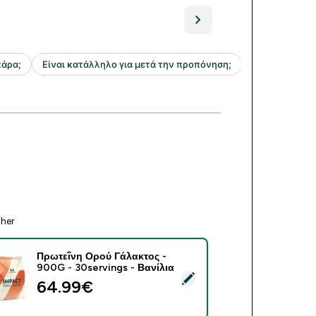
ther
Πρωτεΐνη Ορού Γάλακτος -
900G - 30servings - Βανίλια
ect this product - Πρωτεΐνη Ορού Γάλακτος - 900G - 30serving
64.99€‎