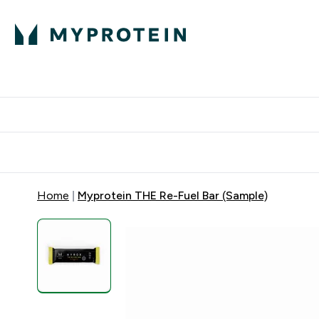
Πρωτεΐνη
Διατροφή
Α
Enter Πρωτεΐνη 
Ente
⌄
⌄
Δωρε
Home
Myprotein THE Re-Fuel Bar (Sample)