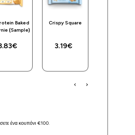
rotein Baked
Crispy Square
Popped Prote
nie (Sample)
Crisps
3.83€‎
3.19€‎
10.23€‎
ΑΓΟΡΆ
ΑΓΟΡΆ
ΑΓΟΡΆ
ΤΏΡΑ
ΤΏΡΑ
ΤΏΡΑ
ίσετε ένα κουπόνι €100.