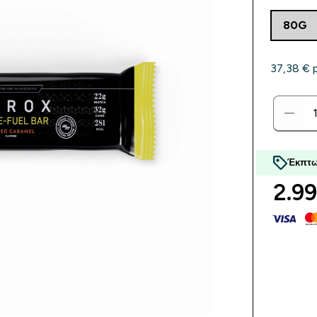
80G
37,38 €‎ 
Έκπτω
2.99