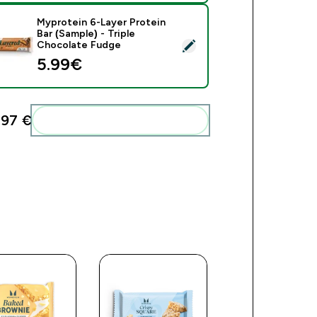
Myprotein 6-Layer Protein
Bar (Sample) - Triple
ect this product - Myprotein 6-Layer Protein Bar (Sample) - Tr
Chocolate Fudge
5.99€‎
,97 €‎
Add these to your routine