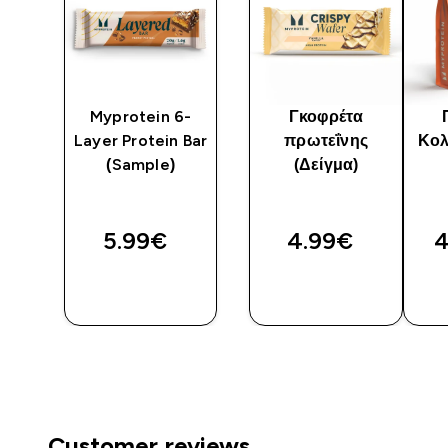
ού
Myprotein 6-
Γκοφρέτα
Layer Protein Bar
πρωτεΐνης
Κολ
(Sample)
(Δείγμα)
5.99€‎
4.99€‎
4
ΑΓΟΡΆ
ΑΓΟΡΆ
ΤΏΡΑ
ΤΏΡΑ
Customer reviews