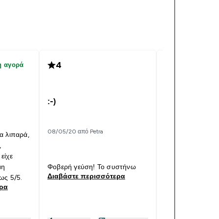
4
3
η αγορά
Επαληθε
Vegan μπάρα 
:-)
05/05/21 από Κωνσ
08/05/20 από Petra
α λιπαρά,
Vegan Μπάρα Πρ
,
αναπλήρωση μέσ
είχε
ως γρήγορο σνακ
μη
Φοβερή γεύση! Το συστήνω
Συμπαθητική γεύ
Διαβάστε περισσότερα
ως 5/5.
Διαβάστε περι
ερα