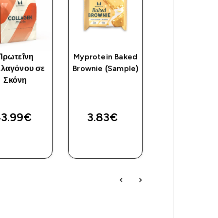
Πρωτεΐνη
Myprotein Baked
Φυσικό
λαγόνου σε
Brownie (Sample)
Φυστικοβούτ
Σκόνη
3.99€‎
3.83€‎
18.99€‎
ΑΓΟΡΆ
ΑΓΟΡΆ
ΑΓΟΡΆ
ΤΏΡΑ
ΤΏΡΑ
ΤΏΡΑ