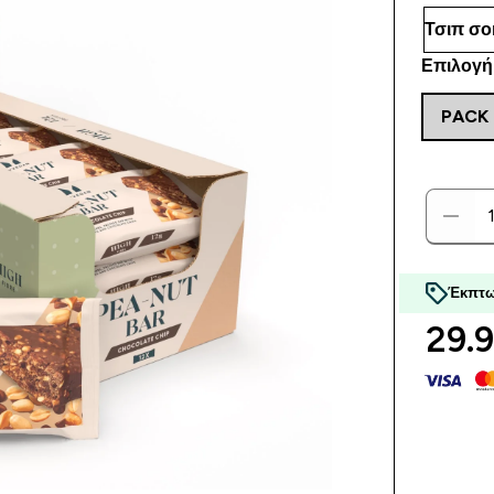
Επιλογή
PACK 
Έκπτω
29.9