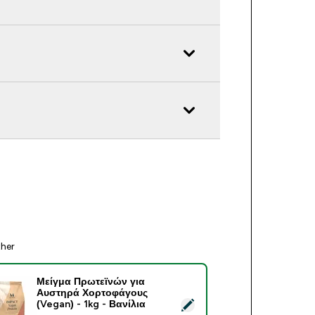
ther
Μείγμα Πρωτεϊνών για
Αυστηρά Χορτοφάγους
ect this product - Μείγμα Πρωτεϊνών για Αυστηρά Χορτοφάγους 
(Vegan) - 1kg - Βανίλια