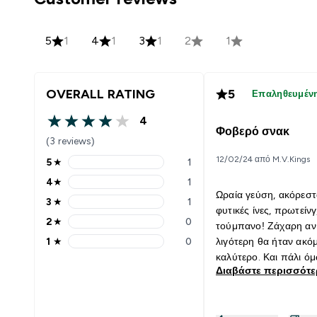
5
1
4
1
3
1
2
1
OVERALL RATING
5
Επαληθευμέν
4
4 out of 5 stars
Φοβερό σνακ
(3 reviews)
12/02/24 από M.V.Kings
5
★
1
5 stars rating 1 reviews
4
★
1
4 stars rating 1 reviews
Ωραία γεύση, ακόρεστ
3
★
1
3 stars rating 1 reviews
φυτικές ίνες, πρωτείνγ
2
★
0
τούμπανο! Ζάχαρη αν 
2 stars rating 0 reviews
1
★
0
λιγότερη θα ήταν ακό
1 stars rating 0 reviews
καλύτερο. Και πάλι όμ
Διαβάστε περισσότ