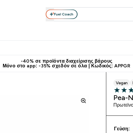
Fuel Coach
θλητικά Ρούχα
Βιταμίνες
Μπάρες, Τρόφιμα & Ροφήματα
submenu
r Διατροφή submenu
Enter Αθλητικά Ρούχα submenu
Enter Βιταμίνες submenu
Enter
⌄
⌄
⌄
άν Μεταφορικά στα 60€
Κατεβάστε την εφαρμογή Myprotein
Κερ
-40% σε προϊόντα διαχείρισης βάρους
Μόνο στο app: -35% σχεδόν σε όλα | Κωδικός: APPGR
Vegan
5 out of 
Pea-N
Πρωτεϊνο
Γεύση: