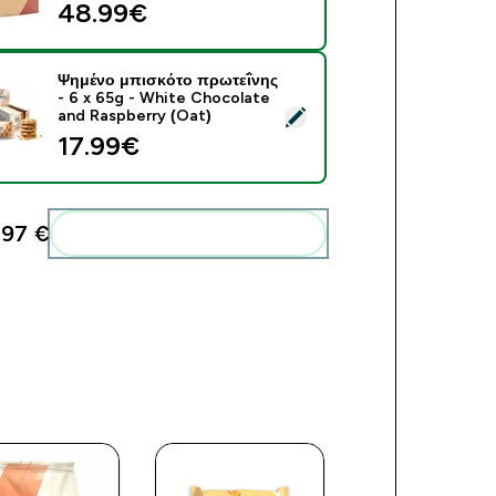
48.99€‎
Ψημένο μπισκότο πρωτεΐνης
- 6 x 65g - White Chocolate
ect this product - Ψημένο μπισκότο πρωτεΐνης - 6 x 65g - Whi
and Raspberry (Oat)
17.99€‎
97 €‎
Add these to your routine