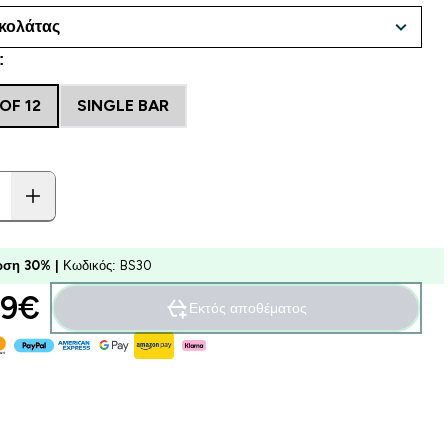
:
OF 12
SINGLE BAR
ση 30% |
Κωδικός: BS30
9€‎
Εκτός αποθέματος