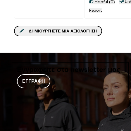
Unh
Helpful (0)
Report
ΔΗΜΙΟΥΡΓΉΣΤΕ ΜΙΑ ΑΞΙΟΛΌΓΗΣΗ
Εγγραφείτε στο newsletter μας
ΕΓΓΡΑΦΉ