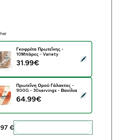
ther
Γκοφρέτα Πρωτεΐνης -
10Μπάρες - Variety
ect this product - Γκοφρέτα Πρωτεΐνης - 10Μπάρες - Variety
31.99€‎
Πρωτεΐνη Ορού Γάλακτος -
900G - 30servings - Βανίλια
ect this product - Πρωτεΐνη Ορού Γάλακτος - 900G - 30serving
64.99€‎
97 €‎
Add these to your routine