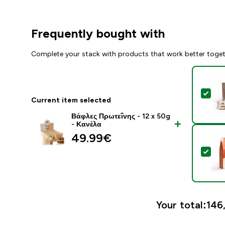
Frequently bought with
Complete your stack with products that work better toge
Sel
Current item selected
Βάφλες Πρωτεΐνης - 12 x 50g
- Κανέλα
49.99€‎
Sel
Your total:
146,