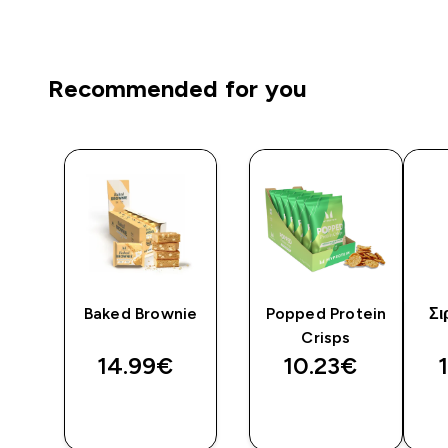
Recommended for you
Baked Brownie
Popped Protein
Σι
Crisps
14.99€‎
10.23€‎
ΑΓΟΡΆ
ΑΓΟΡΆ
ΤΏΡΑ
ΤΏΡΑ