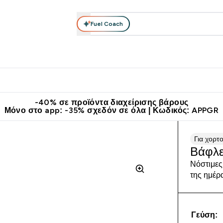
Fuel Coach
θλητικά Ρούχα
Βιταμίνες
Μπάρες, Τρόφιμα & Ροφήματα
submenu
r Διατροφή submenu
Enter Αθλητικά Ρούχα submenu
Enter Βιταμίνες submenu
Enter
⌄
⌄
⌄
άν Μεταφορικά στα 60€
Κατεβάστε την εφαρμογή Myprotein
Κερ
-40% σε προϊόντα διαχείρισης βάρους
Μόνο στο app: -35% σχεδόν σε όλα | Κωδικός: APPGR
Για χορτ
Βάφλε
Νόστιμες
της ημέρ
Γεύση: