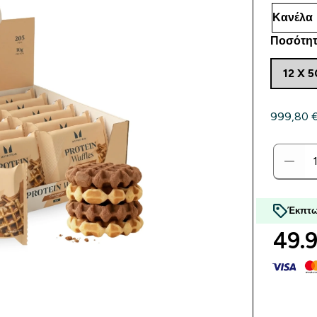
Ποσότητ
12 X 
999,80 €‎
Έκπτω
49.9