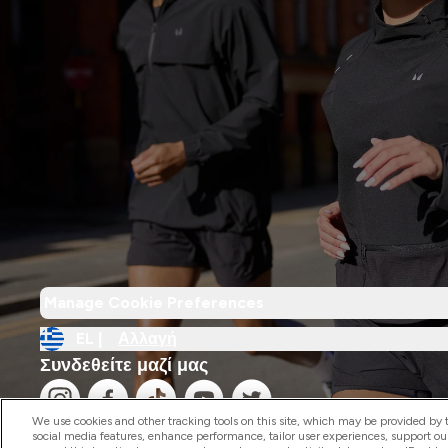
Manage Cookie Preferences
EL |
Αλλαγή
Συνδεθείτε μαζί μας
We use cookies and other tracking tools on this site, which may be provided by th
social media features, enhance performance, tailor user experiences, support ou