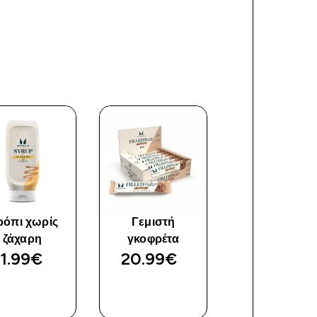
ρόπι χωρίς
Γεμιστή
Πρωτεΐνη Ορ
ζάχαρη
γκοφρέτα
Γάλακτος
11.99€‎
20.99€‎
64.99€‎
ΑΓΟΡΆ
ΑΓΟΡΆ
ΑΓΟΡΆ
ΤΏΡΑ
ΤΏΡΑ
ΤΏΡΑ