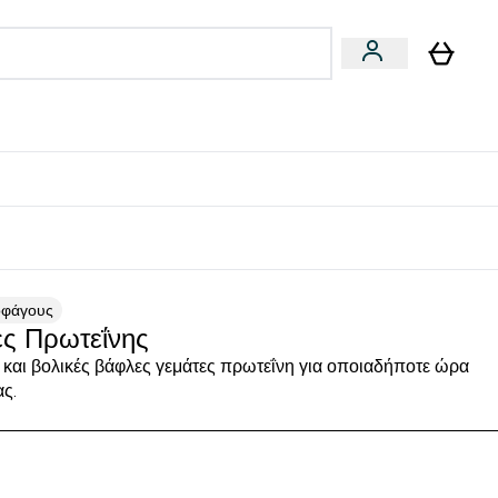
Vegan
Αθλητική Απόδοση
 Μπάρες, Τρόφιμα & Ροφήματα submenu
Enter Vegan submenu
Enter Αθλητική Απόδοση submenu
⌄
⌄
δίστε 15€
οφάγους
ς Πρωτεΐνης
 και βολικές βάφλες γεμάτες πρωτεΐνη για οποιαδήποτε ώρα
ας.