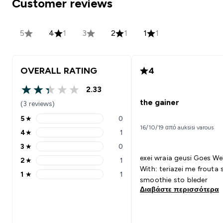
Customer reviews
5
4
1
3
2
1
1
1
OVERALL RATING
4
2.33
2.33 out of 5 stars
the gainer
(3 reviews)
5
★
0
5 stars rating 0 reviews
16/10/19 από auksisi varous
4
★
1
4 stars rating 1 reviews
3
★
0
3 stars rating 0 reviews
exei wraia geusi Goes Well
2
★
1
2 stars rating 1 reviews
With: teriazei me frouta san
1
★
1
1 stars rating 1 reviews
smoothie sto bleder
Διαβάστε περισσότερα