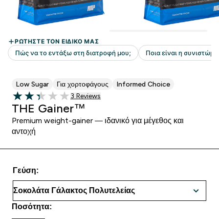
Low Sugar
Για χορτοφάγους
Informed Choice
3 customer reviews
3 Reviews
2.33 out of 5 stars
THE Gainer™
Premium weight-gainer — ιδανικό για μέγεθος και
αντοχή
Γεύση:
Ποσότητα: