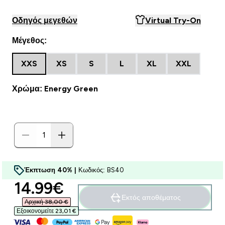
Οδηγός μεγεθών
Virtual Try-On
Μέγεθος:
XXS
XS
S
L
XL
XXL
Χρώμα: Energy Green
Έκπτωση 40% |
Κωδικός: BS40
discounted price
14.99€‎
Εκτός αποθέματος
Αρχική 38,00 €‎
Εξοικονομείτε 23,01 €‎