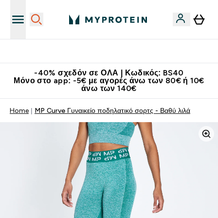
Κατεβάστε την εφαρμογή Myprotein
-40% σχεδόν σε ΟΛΑ | Κωδικός: BS40
Μόνο στο app: -5€ με αγορές άνω των 80€ ή 10€
άνω των 140€
Home
MP Curve Γυναικείο ποδηλατικό σορτς - Βαθύ λιλά