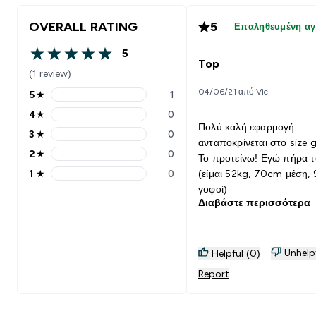
OVERALL RATING
5
Επαληθευμένη α
5
5 out of 5 stars
Top
(1 review)
04/06/21 από Vic
5
★
1
5 stars rating 1 reviews
4
★
0
4 stars rating 0 reviews
Πολύ καλή εφαρμογή
3
★
0
3 stars rating 0 reviews
ανταποκρίνεται στο size g
2
★
0
Το προτείνω! Εγώ πήρα τ
2 stars rating 0 reviews
1
★
0
(είμαι 52kg, 70cm μέση,
1 stars rating 0 reviews
γοφοί)
Διαβάστε περισσότερα
Unhelp
Helpful (0)
Report