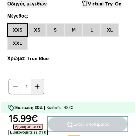
Οδηγός μεγεθών
Virtual Try-On
Μέγεθος:
XXS
XS
S
M
L
XL
XXL
Χρώμα: True Blue
Έκπτωση 30% |
Κωδικός: BS30
discounted price
15.99€‎
Εκτός αποθέματος
Αρχική 38,00 €‎
Εξοικονομείτε 22,01 €‎