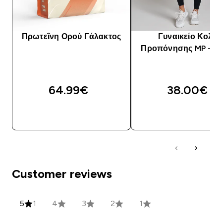
Πρωτεΐνη Ορού Γάλακτος
Γυναικείο Κολά
Προπόνησης MP - Μ
64.99€‎
38.00€‎
ΑΓΟΡΆ ΤΏΡΑ
ΑΓΟΡΆ ΤΏΡΑ
Customer reviews
5
1
4
3
2
1