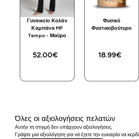
άν
Γυναικείο Κολάν
Φυσικό
P
Καμπάνα MP
Φυστικοβούτυρο
ο
Tempo - Μαύρο
ed price
ίτε
52.00€‎
18.99€‎
ΑΓΟΡΆ
ΑΓΟΡΆ
ΤΏΡΑ
ΤΏΡΑ
Όλες οι αξιολογήσεις πελατών
Αυτήν τη στιγμή δεν υπάρχουν αξιολογήσεις.
Γράψτε μια αξιολόγηση για να έχετε την ευκαιρία να κερδ