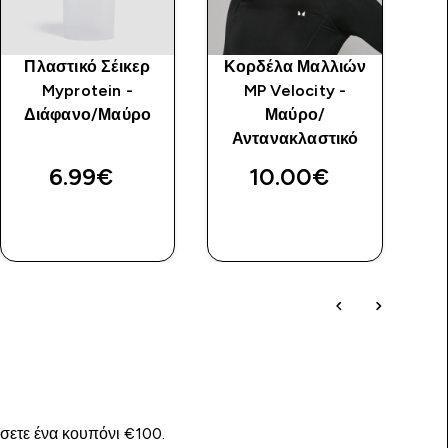
Πλαστικό Σέικερ
Κορδέλα Μαλλιών
Γ
Myprotein -
MP Velocity -
M
Διάφανο/Μαύρο
Μαύρο/
Αντανακλαστικό
6.99€‎
10.00€‎
ΑΓΟΡΆ
ΑΓΟΡΆ
ΤΏΡΑ
ΤΏΡΑ
ίσετε ένα κουπόνι €100.