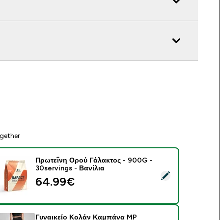
gether
Πρωτεΐνη Ορού Γάλακτος - 900G -
30servings - Βανίλια
elect this product - Πρωτεΐνη Ορού Γάλακτος - 900G - 30servi
64.99€‎
Γυναικείο Κολάν Καμπάνα MP