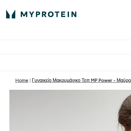
Πρωτεΐνη
Διατροφή
Α
Enter Πρωτεΐνη 
Ente
⌄
⌄
Δωρε
Home
Γυναικείο Μακρυμάνικο Τοπ MP Power - Μαύρο