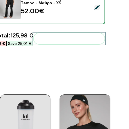
Tempo - Μαύρο - XS
elect this product - Γυναικείο Κολάν Καμπάνα MP Tempo - Μ
52.00€‎
tal:
125,98 €‎
Add these to your routine
 €‎
Save 25,01 €‎