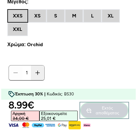
Μέγεθος:
XXS
XS
S
M
L
XL
XXL
Χρώμα: Orchid
Έκπτωση 30% |
Κωδικός: BS30
discounted price
8.99€‎
Εκτός
αποθέματος
Αρχική
Εξοικονομείτε
34,00 €‎
25,01 €‎