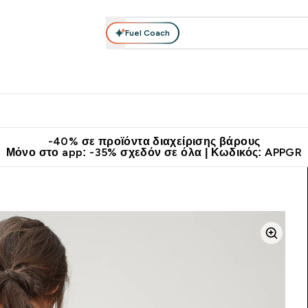
Fuel Coach
θλητικά Ρούχα
Βιταμίνες
Μπάρες, Τρόφιμα & Ροφήματα
submenu
r Διατροφή submenu
Enter Αθλητικά Ρούχα submenu
Enter Βιταμίνες submenu
Enter
⌄
⌄
⌄
άν Μεταφορικά στα 60€
Κατεβάστε την εφαρμογή Myprotein
Κερ
-40% σε προϊόντα διαχείρισης βάρους
Μόνο στο app: -35% σχεδόν σε όλα | Κωδικός: APPGR