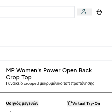
Vegan
Αθλητική Απόδοση
 Μπάρες, Τρόφιμα & Ροφήματα submenu
Enter Vegan submenu
Enter Αθλητική Απόδοση submenu
⌄
⌄
δίστε 15€
MP Women's Power Open Back
Crop Top
Γυναικείο cropped μακρυμάνικο τοπ προπόνησης
Οδηγός μεγεθών
Virtual Try-On