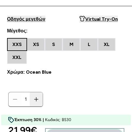
Οδηγός μεγεθών
Virtual Try-On
Μέγεθος:
XXS
XS
S
M
L
XL
XXL
Χρώμα: Ocean Blue
Έκπτωση 30% |
Κωδικός: BS30
discounted price
21.99€‎