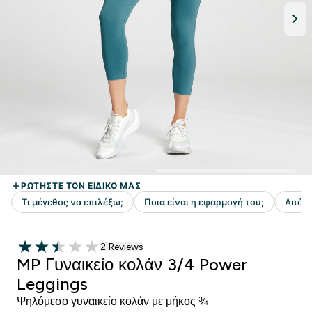
2 customer reviews
2 Reviews
2.5 out of 5 stars
MP Γυναικείο κολάν 3/4 Power
Leggings
Ψηλόμεσο γυναικείο κολάν με μήκος ¾