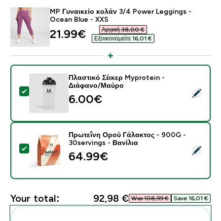
MP Γυναικείο κολάν 3/4 Power Leggings -
Ocean Blue - XXS
Αρχική 38,00 €‎
discounted price
21.99€‎
Εξοικονομείτε 16,01 €‎
Πλαστικό Σέικερ Myprotein -
Διάφανο/Μαύρο
Select this product - Πλαστικό Σέικερ Myprotein - Δ
6.00€‎
Πρωτεΐνη Ορού Γάλακτος - 900G -
30servings - Βανίλια
Select this product - Πρωτεΐνη Ορού Γάλακτος - 900G 
64.99€‎
Your total:
92,98 €‎
Was 108,99 €‎
Save 16,01 €‎
Add these to your routine