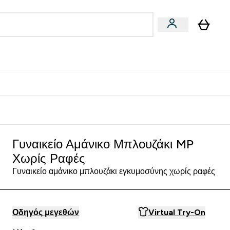
Vegan
Αθλητική Απόδοση
 Μπάρες, Τρόφιμα & Ροφήματα submenu
Enter Vegan submenu
Enter Αθλητική Απόδοση submenu
⌄
⌄
δίστε 15€
Γυναικείο Αμάνικο Μπλουζάκι MP
Χωρίς Ραφές
Γυναικείο αμάνικο μπλουζάκι εγκυμοσύνης χωρίς ραφές
Οδηγός μεγεθών
Virtual Try-On