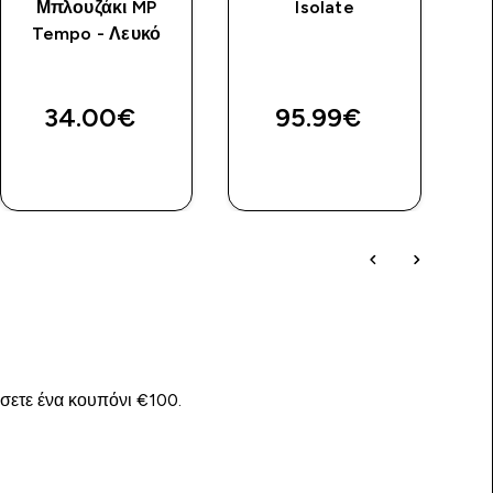
Μπλουζάκι MP
Isolate
Tempo - Λευκό
34.00€‎
95.99€‎
ΑΓΟΡΆ
ΑΓΟΡΆ
ΤΏΡΑ
ΤΏΡΑ
ίσετε ένα κουπόνι €100.