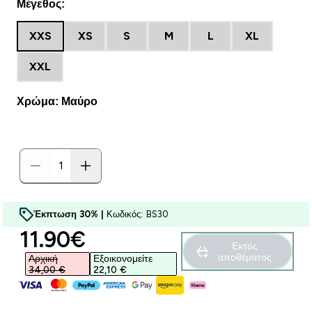
Μέγεθος:
XXS
XS
S
M
L
XL
XXL
Χρώμα: Μαύρο
Έκπτωση 30% |
Κωδικός: BS30
discounted price
11.90€‎
Εκτός
αποθέματος
Αρχική
Εξοικονομείτε
34,00 €‎
22,10 €‎