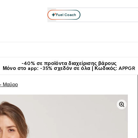
Fuel Coach
θλητικά Ρούχα
Βιταμίνες
Μπάρες, Τρόφιμα & Ροφήματα
submenu
r Διατροφή submenu
Enter Αθλητικά Ρούχα submenu
Enter Βιταμίνες submenu
Enter
⌄
⌄
⌄
άν Μεταφορικά στα 60€
Κατεβάστε την εφαρμογή Myprotein
Κερ
-40% σε προϊόντα διαχείρισης βάρους
Μόνο στο app: -35% σχεδόν σε όλα | Κωδικός: APPGR
 - Μαύρο