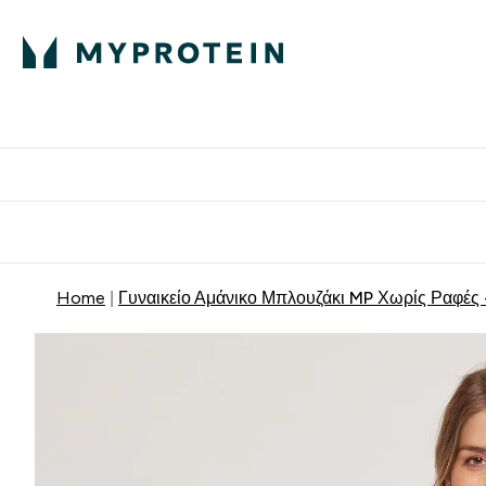
Πρωτεΐνη
Διατροφή
Α
Enter Πρωτεΐνη 
Ente
⌄
⌄
Δωρε
Home
Γυναικείο Αμάνικο Μπλουζάκι MP Χωρίς Ραφές