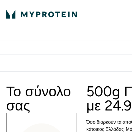
Πρωτεΐνη
Διατροφή
Α
Enter Πρωτεΐνη 
Ente
⌄
⌄
Δωρε
Το σύνολο
500g Π
σας
με 24.
Όσο διαρκούν τα αποθ
κάτοικος Ελλάδας. Μό