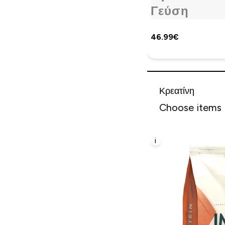
Γεύση
46.99€‎
Κρεατίνη
Choose items
i