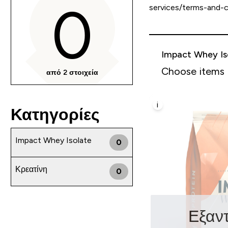
0
services/terms-and-co
Impact Whey Is
Choose items
από 2 στοιχεία
i
Κατηγορίες
Impact Whey Isolate
0
Κρεατίνη
0
Εξαν