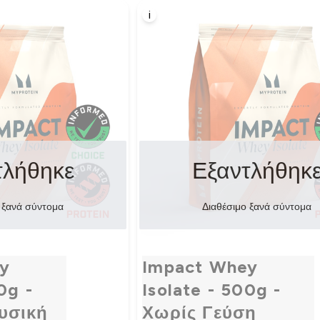
i
τλήθηκε
Εξαντλήθηκ
 ξανά σύντομα
Διαθέσιμο ξανά σύντομα
y
Impact Whey
0g -
Isolate - 500g -
υσική
Χωρίς Γεύση