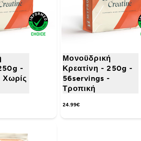
ή
Μονοϋδρική
250g -
Κρεατίνη - 250g -
- Χωρίς
56servings -
Τροπική
24.99€‎