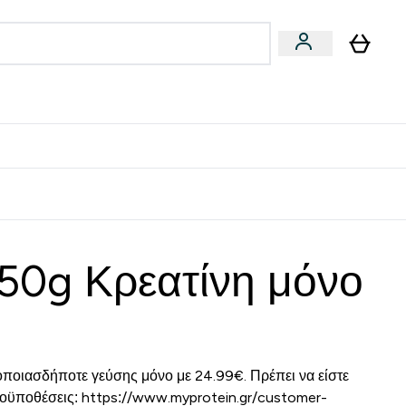
Vegan
Αθλητική Απόδοση
 Μπάρες, Τρόφιμα & Ροφήματα submenu
Enter Vegan submenu
Enter Αθλητική Απόδοση submenu
⌄
⌄
δίστε 15€
250g Κρεατίνη μόνο
οποιασδήποτε γεύσης μόνο με 24.99€. Πρέπει να είστε
προϋποθέσεις: https://www.myprotein.gr/customer-