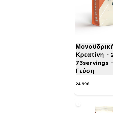
Μονοϋδρικ
Κρεατίνη - 
73servings 
Γεύση
24.99€‎
i