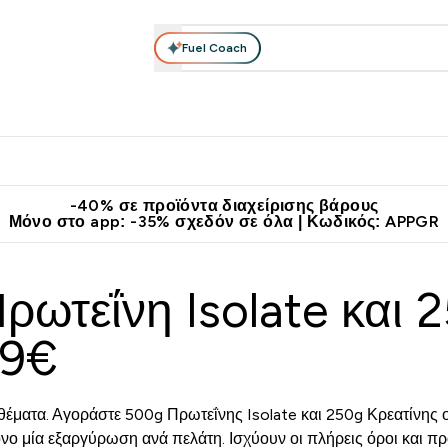
Fuel Coach
θλητικά Ρούχα
Βιταμίνες
Μπάρες, Τρόφιμα & Ροφήματα
submenu
r Διατροφή submenu
Enter Αθλητικά Ρούχα submenu
Enter Βιταμίνες submenu
Enter
⌄
⌄
⌄
άν Μεταφορικά στα 60€
Κατεβάστε την εφαρμογή Myprotein
Κερ
-40% σε προϊόντα διαχείρισης βάρους
Μόνο στο app: -35% σχεδόν σε όλα | Κωδικός: APPGR
ρωτεΐνη Isolate και 
99€
έματα. Αγοράστε 500g Πρωτεΐνης Isolate και 250g Κρεατίνης 
νο μία εξαργύρωση ανά πελάτη. Ισχύουν οι πλήρεις όροι και 