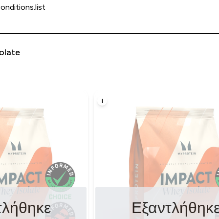
nditions.list
olate
i
τλήθηκε
Εξαντλήθηκ