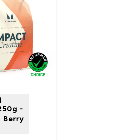
ή
250g -
- Berry