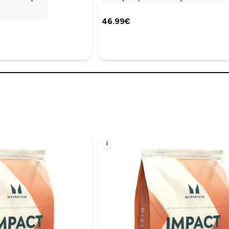
46.99€‎
i