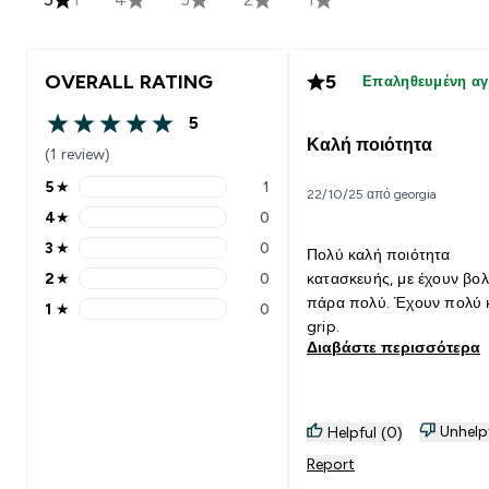
OVERALL RATING
5
Επαληθευμένη α
5
5 out of 5 stars
Καλή ποιότητα
(1 review)
5
★
1
22/10/25 από georgia
5 stars rating 1 reviews
4
★
0
4 stars rating 0 reviews
3
★
0
Πολύ καλή ποιότητα
3 stars rating 0 reviews
2
★
0
κατασκευής, με έχουν βολ
2 stars rating 0 reviews
πάρα πολύ. Έχουν πολύ 
1
★
0
1 stars rating 0 reviews
grip.
Διαβάστε περισσότερα
Unhelp
Helpful (0)
Report