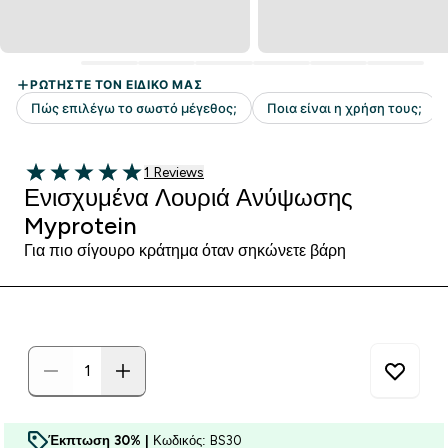
1 customer reviews
1 Reviews
5 out of 5 stars
Ενισχυμένα Λουριά Ανύψωσης
Myprotein
Για πιο σίγουρο κράτημα όταν σηκώνετε βάρη
Έκπτωση 30% |
Κωδικός: BS30