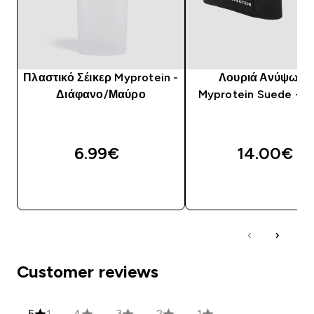
Πλαστικό Σέικερ Myprotein -
Λουριά Ανύψωση
Διάφανο/Μαύρο
Myprotein Suede - 
6.99€‎
14.00€‎
ΑΓΟΡΆ ΤΏΡΑ
ΑΓΟΡΆ ΤΏΡΑ
Customer reviews
5
1
4
3
2
1