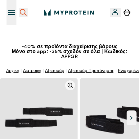
Κατεβάστε την εφαρμογή Myprotein
-40% σε προϊόντα διαχείρισης βάρους
Μόνο στο app: -35% σχεδόν σε όλα | Κωδικός:
APPGR
Αρχική
Διατροφή
Αξεσουάρ
Αξεσουάρ Προπόνησης
Ενισχυμέν