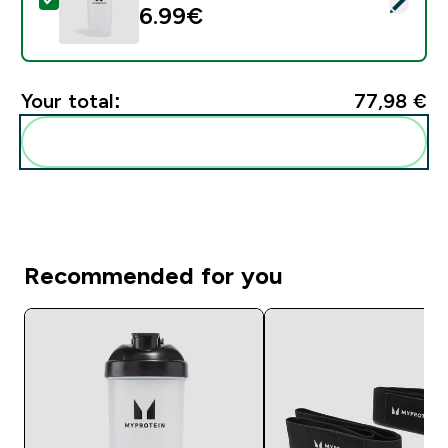
Select this product - Πλαστικό Σέικερ Myprotein - Δ
6.99€‎
Your total:
77,98 €‎
Add these to your routine
Recommended for you