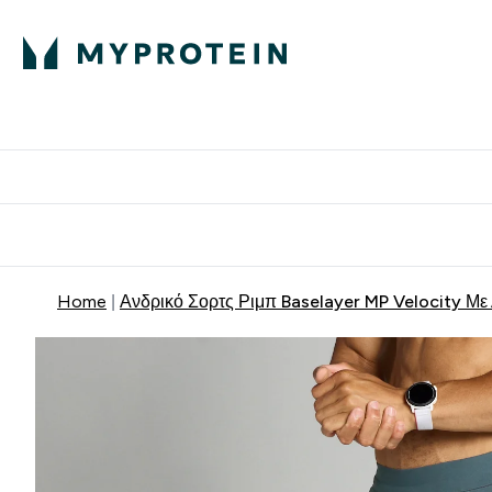
Πρωτεΐνη
Διατροφή
Α
Enter Πρωτεΐνη 
Ente
⌄
⌄
Δωρε
Home
Ανδρικό Σορτς Ριμπ Baselayer MP Velocity Με 