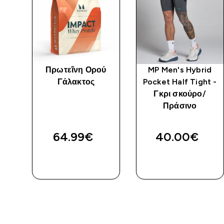
id
Πρωτεΐνη Ορού
MP Men's Hybrid
t -
Γάλακτος
Pocket Half Tight -
ο
Γκρι σκούρο/
Πράσινο
64.99€‎
40.00€‎
ΑΓΟΡΆ
ΑΓΟΡΆ
ΤΏΡΑ
ΤΏΡΑ