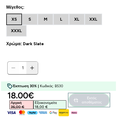
Μέγεθος:
XS
S
M
L
XL
XXL
XXXL
Χρώμα: Dark Slate
Έκπτωση 30% |
Κωδικός: BS30
discounted price
18.00€‎
Εκτός
αποθέματος
Αρχική
Εξοικονομείτε
36,00 €‎
18,00 €‎