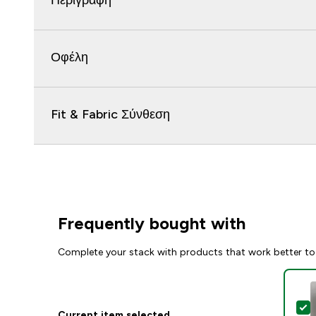
Περιγραφή
Οφέλη
Fit & Fabric Σύνθεση
Frequently bought with
Complete your stack with products that work better to
S
Current item selected