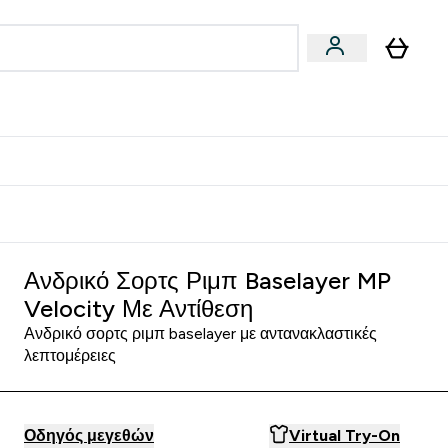
Vegan
Αθλητική Απόδοση
 Μπάρες, Τρόφιμα & Ροφήματα submenu
Enter Vegan submenu
Enter Αθλητική Απόδοση submenu
⌄
⌄
δίστε 15€
Ανδρικό Σορτς Ριμπ Baselayer MP
Velocity Με Αντίθεση
Ανδρικό σορτς ριμπ baselayer με αντανακλαστικές
λεπτομέρειες
Οδηγός μεγεθών
Virtual Try-On