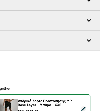
gether
Ανδρικό Σορτς Προπόνησης MP
Base Layer - Μαύρο - XXS
elect this product - Ανδρικό Σορτς Προπόνησης MP Base Lay