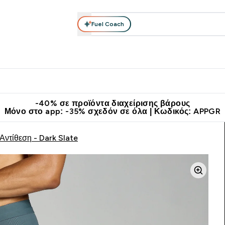
Fuel Coach
θλητικά Ρούχα
Βιταμίνες
Μπάρες, Τρόφιμα & Ροφήματα
submenu
r Διατροφή submenu
Enter Αθλητικά Ρούχα submenu
Enter Βιταμίνες submenu
Enter
⌄
⌄
⌄
άν Μεταφορικά στα 60€
Κατεβάστε την εφαρμογή Myprotein
Κερ
-40% σε προϊόντα διαχείρισης βάρους
Μόνο στο app: -35% σχεδόν σε όλα | Κωδικός: APPGR
Αντίθεση - Dark Slate