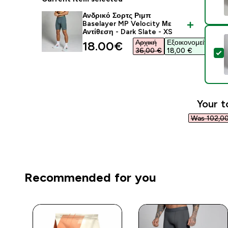
Ανδρικό Σορτς Ριμπ
Baselayer MP Velocity Με
Αντίθεση - Dark Slate - XS
Αρχική
Εξοικονομείτε
discounted price
18.00€‎
36,00 €‎
18,00 €‎
S
Your t
Was 102,00
Recommended for you