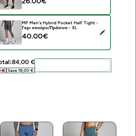
26.00€‎
MP Men's Hybrid Pocket Half Tight -
Γκρι σκούρο/Πράσινο - XL
elect this product - MP Men's Hybrid Pocket Half Tight - Γκρ
40.00€‎
otal:
84,00 €‎
Add these to your routine
 €‎
Save 18,00 €‎