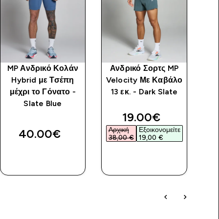
MP Ανδρικό Κολάν
Ανδρικό Σορτς MP
Hybrid με Τσέπη
Velocity Με Καβάλο
Π
μέχρι το Γόνατο -
13 εκ. - Dark Slate
Slate Blue
discounted price
19.00€‎
Αρχική
Εξοικονομείτε
Αρ
40.00€‎
38,00 €‎
19,00 €‎
24
ΑΓΟΡΆ
ΑΓΟΡΆ
ΤΏΡΑ
ΤΏΡΑ