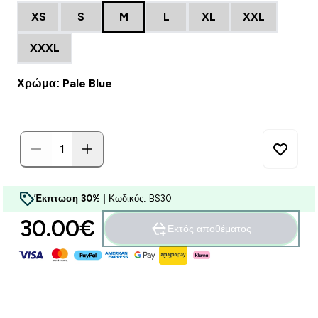
XS
S
M
L
XL
XXL
XXXL
Χρώμα: Pale Blue
Έκπτωση 30% |
Κωδικός: BS30
30.00€‎
Εκτός αποθέματος