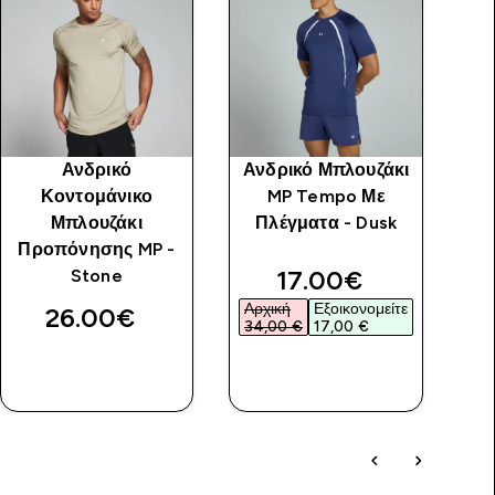
Ανδρικό
Ανδρικό Μπλουζάκι
Κοντομάνικο
MP Tempo Με
Μπλουζάκι
Πλέγματα - Dusk
Προπόνησης MP -
discounted price
17.00€‎
Stone
Αρχική
Εξοικονομείτε
26.00€‎
34,00 €‎
17,00 €‎
ΑΓΟΡΆ
ΑΓΟΡΆ
ΤΏΡΑ
ΤΏΡΑ