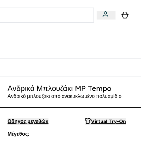
Vegan
Αθλητική Απόδοση
 Μπάρες, Τρόφιμα & Ροφήματα submenu
Enter Vegan submenu
Enter Αθλητική Απόδοση submenu
⌄
⌄
δίστε 15€
Ανδρικό Μπλουζάκι MP Tempo
Ανδρικό μπλουζάκι από ανακυκλωμένο πολυαμίδιο
Οδηγός μεγεθών
Virtual Try-On
Μέγεθος: