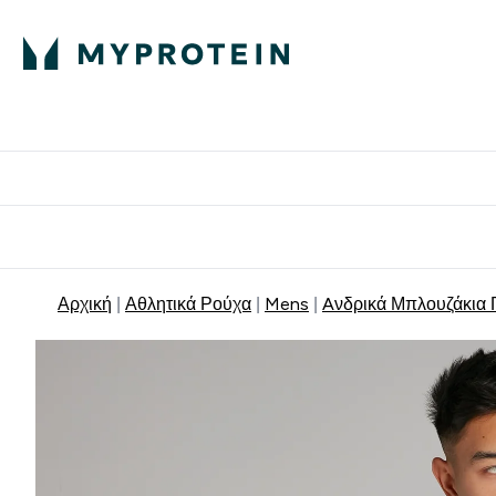
Πρωτεΐνη
Διατροφή
Α
Enter Πρωτεΐνη 
Ente
⌄
⌄
Δωρε
Αρχική
Αθλητικά Ρούχα
Mens
Aνδρικά Μπλουζάκια 