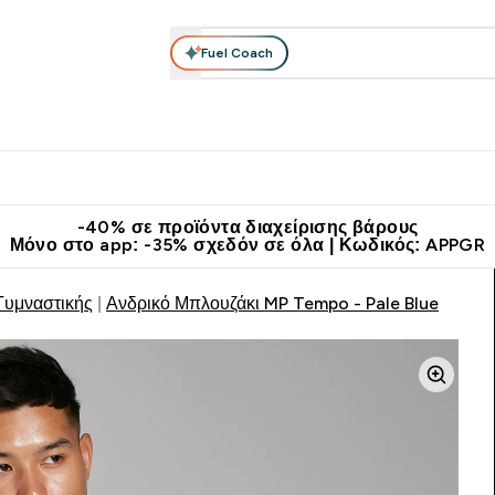
Fuel Coach
θλητικά Ρούχα
Βιταμίνες
Μπάρες, Τρόφιμα & Ροφήματα
submenu
r Διατροφή submenu
Enter Αθλητικά Ρούχα submenu
Enter Βιταμίνες submenu
Enter
⌄
⌄
⌄
άν Μεταφορικά στα 60€
Κατεβάστε την εφαρμογή Myprotein
Κερ
-40% σε προϊόντα διαχείρισης βάρους
Μόνο στο app: -35% σχεδόν σε όλα | Κωδικός: APPGR
Γυμναστικής
Ανδρικό Μπλουζάκι MP Tempo - Pale Blue