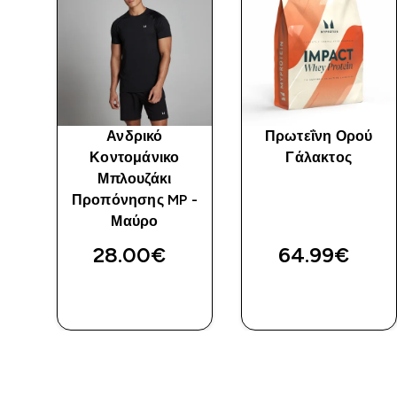
mpo
Ανδρικό
Πρωτεΐνη Ορού
-
Κοντομάνικο
Γάλακτος
Μπλουζάκι
Προπόνησης MP -
ed price
Μαύρο
ίτε
28.00€‎
64.99€‎
ΑΓΟΡΆ
ΑΓΟΡΆ
ΤΏΡΑ
ΤΏΡΑ