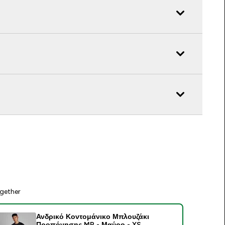
gether
Ανδρικό Κοντομάνικο Μπλουζάκι
Προπόνησης MP - Μαύρο - XS