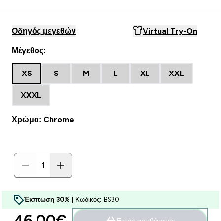
Οδηγός μεγεθών
Virtual Try-On
Μέγεθος:
XS
S
M
L
XL
XXL
XXXL
Χρώμα: Chrome
Έκπτωση 30% |
Κωδικός: BS30
46.00€‎
Εκτός αποθέματος