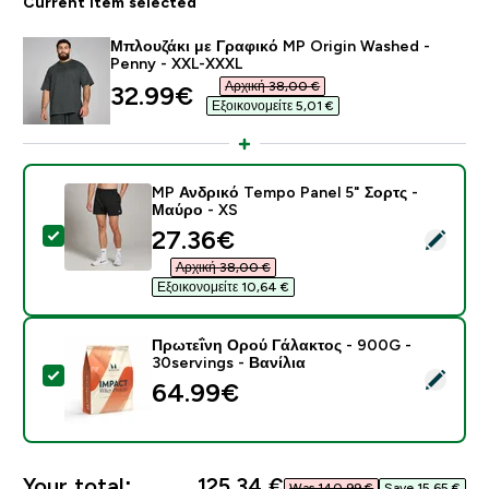
Current item selected
Μπλουζάκι με Γραφικό MP Origin Washed -
Penny - XXL-XXXL
Αρχική 38,00 €‎
discounted price
32.99€‎
Εξοικονομείτε 5,01 €‎
MP Ανδρικό Tempo Panel 5" Σορτς -
Μαύρο - XS
discounted price
27.36€‎
Select this product - MP Ανδρικό Tempo Panel 5" Σορ
Αρχική 38,00 €‎
Εξοικονομείτε 10,64 €‎
Πρωτεΐνη Ορού Γάλακτος - 900G -
30servings - Βανίλια
Select this product - Πρωτεΐνη Ορού Γάλακτος - 900G 
64.99€‎
Your total:
125,34 €‎
Was 140,99 €‎
Save 15,65 €‎