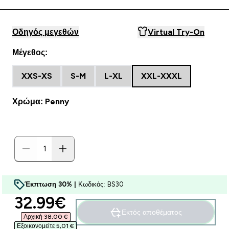
Οδηγός μεγεθών
Virtual Try-On
Μέγεθος:
XXS-XS
S-M
L-XL
XXL-XXXL
Χρώμα: Penny
Έκπτωση 30% |
Κωδικός: BS30
discounted price
32.99€‎
Εκτός αποθέματος
Αρχική 38,00 €‎
Εξοικονομείτε 5,01 €‎