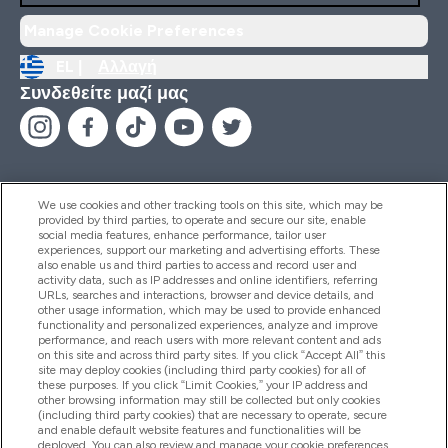
Manage Cookie Preferences
EL |
Αλλαγή
Συνδεθείτε μαζί μας
We use cookies and other tracking tools on this site, which may be
provided by third parties, to operate and secure our site, enable
Βοήθεια & Πληροφορίες
social media features, enhance performance, tailor user
experiences, support our marketing and advertising efforts. These
also enable us and third parties to access and record user and
activity data, such as IP addresses and online identifiers, referring
Προϊόντα
URLs, searches and interactions, browser and device details, and
other usage information, which may be used to provide enhanced
functionality and personalized experiences, analyze and improve
performance, and reach users with more relevant content and ads
on this site and across third party sites. If you click “Accept All” this
Εταιρικές Πληροφορίες
site may deploy cookies (including third party cookies) for all of
these purposes. If you click “Limit Cookies,” your IP address and
other browsing information may still be collected but only cookies
(including third party cookies) that are necessary to operate, secure
Εκπτώσεις & Ανταμοιβές
and enable default website features and functionalities will be
deployed. You can also review and manage your cookie preferences