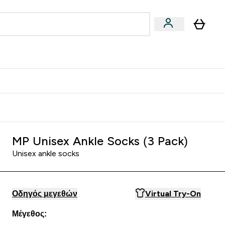
Vegan
Αθλητική Απόδοση
 Μπάρες, Τρόφιμα & Ροφήματα submenu
Enter Vegan submenu
Enter Αθλητική Απόδοση submenu
⌄
⌄
δίστε 15€
MP Unisex Ankle Socks (3 Pack)
Unisex ankle socks
Οδηγός μεγεθών
Virtual Try-On
Μέγεθος: