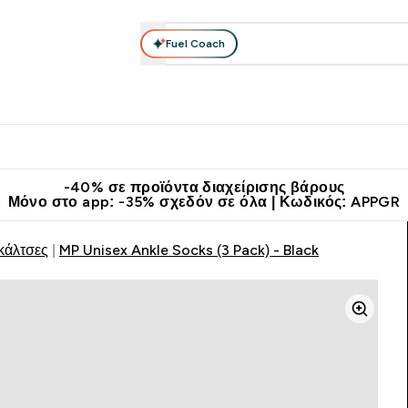
Fuel Coach
θλητικά Ρούχα
Βιταμίνες
Μπάρες, Τρόφιμα & Ροφήματα
submenu
r Διατροφή submenu
Enter Αθλητικά Ρούχα submenu
Enter Βιταμίνες submenu
Enter
⌄
⌄
⌄
άν Μεταφορικά στα 60€
Κατεβάστε την εφαρμογή Myprotein
Κερ
-40% σε προϊόντα διαχείρισης βάρους
Μόνο στο app: -35% σχεδόν σε όλα | Κωδικός: APPGR
κάλτσες
MP Unisex Ankle Socks (3 Pack) - Black