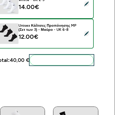
elect this product - MP Unisex Ankle Socks (3 Pack) - White -
14.00€‎
Unisex Κάλτσες Προπόνησης MP
(Σετ των 3) - Μαύρο - UK 6-8
elect this product - Unisex Κάλτσες Προπόνησης MP (Σετ των
12.00€‎
otal:
40,00 €‎
Add these to your routine