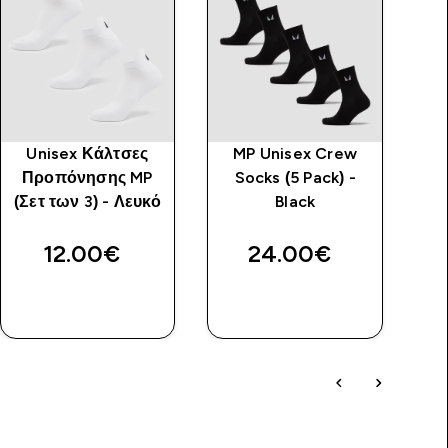
Unisex Κάλτσες
MP Unisex Crew
MP
Προπόνησης MP
Socks (5 Pack) -
(Σετ των 3) - Λευκό
Black
(Π
12.00€‎
24.00€‎
ΑΓΟΡΆ
ΑΓΟΡΆ
ΤΏΡΑ
ΤΏΡΑ