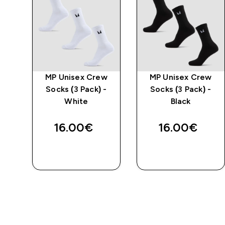
ς
MP Unisex Crew
MP Unisex Crew
P
Socks (3 Pack) -
Socks (3 Pack) -
ύρο
White
Black
16.00€‎
16.00€‎
ΑΓΟΡΆ
ΑΓΟΡΆ
ΤΏΡΑ
ΤΏΡΑ