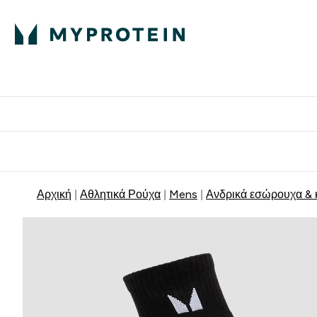
Πρωτεΐνη
Διατροφή
Α
Enter Πρωτεΐνη 
Ente
⌄
⌄
Δωρε
Αρχική
Αθλητικά Ρούχα
Mens
Ανδρικά εσώρουχα & 