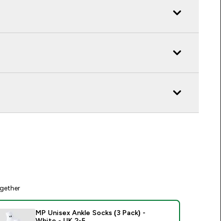
gether
MP Unisex Ankle Socks (3 Pack) -
White - UK 2-5