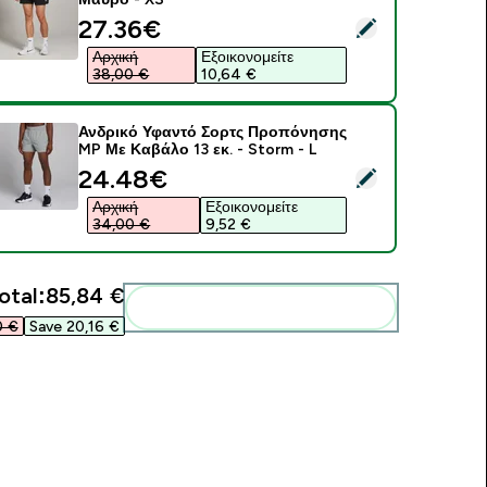
discounted price
27.36€‎
elect this product - MP Ανδρικό Tempo Panel 5" Σορτς - Μαύρ
Αρχική
Εξοικονομείτε
38,00 €‎
10,64 €‎
Ανδρικό Υφαντό Σορτς Προπόνησης
MP Με Καβάλο 13 εκ. - Storm - L
discounted price
24.48€‎
elect this product - Ανδρικό Υφαντό Σορτς Προπόνησης MP Με
Αρχική
Εξοικονομείτε
34,00 €‎
9,52 €‎
otal:
85,84 €‎
Add these to your routine
 €‎
Save 20,16 €‎