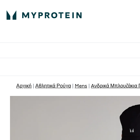
Πρωτεΐνη
Διατροφή
Α
Enter Πρωτεΐνη 
Ente
⌄
⌄
Δωρε
Αρχική
Αθλητικά Ρούχα
Mens
Aνδρικά Μπλουζάκια 