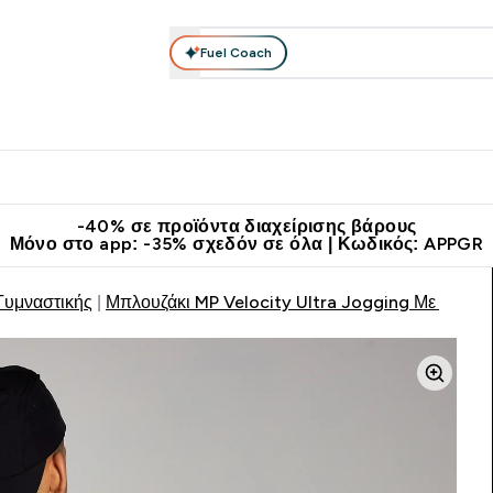
Fuel Coach
θλητικά Ρούχα
Βιταμίνες
Μπάρες, Τρόφιμα & Ροφήματα
submenu
r Διατροφή submenu
Enter Αθλητικά Ρούχα submenu
Enter Βιταμίνες submenu
Enter
⌄
⌄
⌄
άν Μεταφορικά στα 60€
Κατεβάστε την εφαρμογή Myprotein
Κερ
-40% σε προϊόντα διαχείρισης βάρους
Μόνο στο app: -35% σχεδόν σε όλα | Κωδικός: APPGR
Γυμναστικής
Μπλουζάκι MP Velocity Ultra Jogging Με Γραφικ