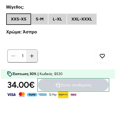
Μέγεθος:
XXS-XS
S-M
L-XL
XXL-XXXL
Χρώμα: Άσπρο
Έκπτωση 30% |
Κωδικός: BS30
34.00€‎
Εκτός αποθέματος