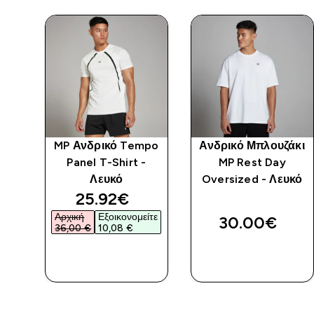
w
MP Ανδρικό Tempo
Ανδρικό Μπλουζάκι
-
Panel T-Shirt -
MP Rest Day
Λευκό
Oversized - Λευκό
discounted price
25.92€‎
Αρχική
Εξοικονομείτε
30.00€‎
36,00 €‎
10,08 €‎
ΑΓΟΡΆ
ΑΓΟΡΆ
ΤΏΡΑ
ΤΏΡΑ