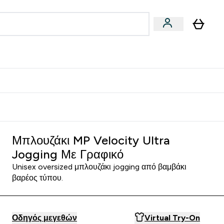
Vegan
Αθλητική Απόδοση
 Μπάρες, Τρόφιμα & Ροφήματα submenu
Enter Vegan submenu
Enter Αθλητική Απόδοση submenu
⌄
⌄
δίστε 15€
ό - Λευκό
Μπλουζάκι MP Velocity Ultra
Jogging Με Γραφικό
Unisex oversized μπλουζάκι jogging από βαμβάκι
βαρέος τύπου.
Οδηγός μεγεθών
Virtual Try-On