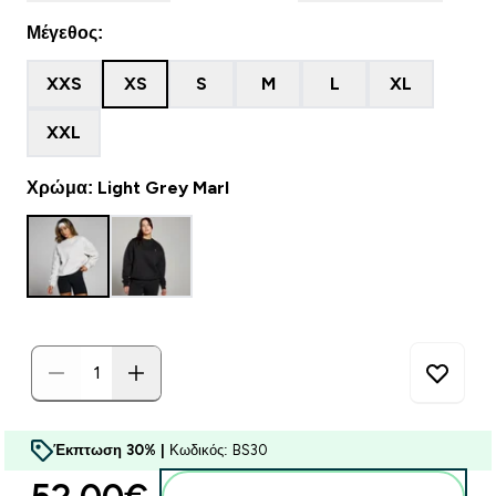
Μέγεθος:
XXS
XS
S
M
L
XL
XXL
Χρώμα: Light Grey Marl
Έκπτωση 30% |
Κωδικός: BS30