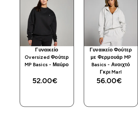
Γυναικείο
Γυναικείο Φούτερ
ερ
Oversized Φούτερ
με Φερμουάρ MP
χτό
MP Basics - Μαύρο
Basics - Ανοιχτό
Γκρι Marl
52.00€‎
56.00€‎
ΑΓΟΡΆ
ΑΓΟΡΆ
ΤΏΡΑ
ΤΏΡΑ