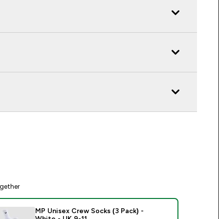
gether
MP Unisex Crew Socks (3 Pack) -
White - UK 9-11