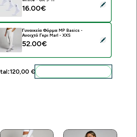
elect this product - MP Unisex Crew Socks (3 Pack) - White -
16.00€‎
Γυναικεία Φόρμα MP Basics -
Ανοιχτό Γκρι Marl - XXS
elect this product - Γυναικεία Φόρμα MP Basics - Ανοιχτό Γκρι
52.00€‎
tal:
120,00 €‎
Add these to your routine