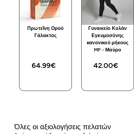
ικό
Πρωτεΐνη Ορού
Γυναικείο Κολάν
Γάλακτος
Εγκυμοσύνης
/
κανονικού μήκους
-
MP - Μαύρο
64.99€‎
42.00€‎
ΑΓΟΡΆ
ΑΓΟΡΆ
ΤΏΡΑ
ΤΏΡΑ
Όλες οι αξιολογήσεις πελατών