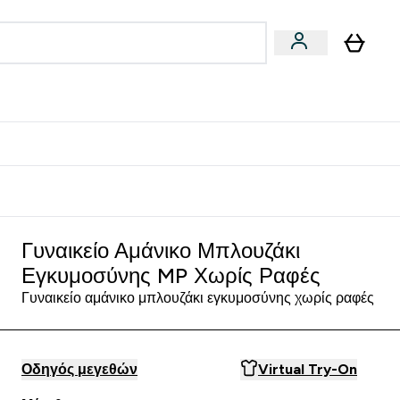
Vegan
Αθλητική Απόδοση
 Μπάρες, Τρόφιμα & Ροφήματα submenu
Enter Vegan submenu
Enter Αθλητική Απόδοση submenu
⌄
⌄
δίστε 15€
κι Εγκυμοσύνης MP Χωρίς Ραφές - Λευκό
Γυναικείο Αμάνικο Μπλουζάκι
Εγκυμοσύνης MP Χωρίς Ραφές
Γυναικείο αμάνικο μπλουζάκι εγκυμοσύνης χωρίς ραφές
Οδηγός μεγεθών
Virtual Try-On