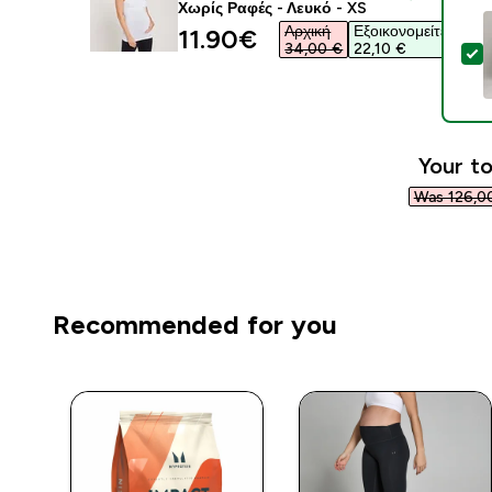
Χωρίς Ραφές - Λευκό - XS
Αρχική
Εξοικονομείτε
discounted price
11.90€‎
34,00 €‎
22,10 €‎
S
Your to
Was 126,00
Recommended for you