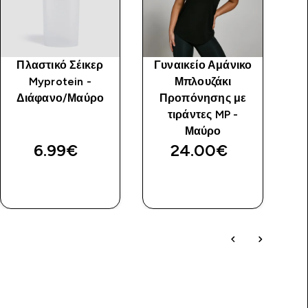
Πλαστικό Σέικερ
Γυναικείο Αμάνικο
Myprotein -
Μπλουζάκι
Διάφανο/Μαύρο
Προπόνησης με
Ε
τιράντες MP -
O
Μαύρο
6.99€‎
24.00€‎
ΑΓΟΡΆ
ΑΓΟΡΆ
ΤΏΡΑ
ΤΏΡΑ