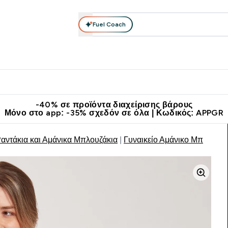
Fuel Coach
θλητικά Ρούχα
Βιταμίνες
Μπάρες, Τρόφιμα & Ροφήματα
submenu
r Διατροφή submenu
Enter Αθλητικά Ρούχα submenu
Enter Βιταμίνες submenu
Enter
⌄
⌄
⌄
άν Μεταφορικά στα 60€
Κατεβάστε την εφαρμογή Myprotein
Κερ
-40% σε προϊόντα διαχείρισης βάρους
Μόνο στο app: -35% σχεδόν σε όλα | Κωδικός: APPGR
Ραντάκια και Αμάνικα Μπλουζάκια
Γυναικείο Αμάνικο Μπλουζά