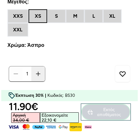
Μέγεθος:
XXS
XS
S
M
L
XL
XXL
Χρώμα: Άσπρο
Έκπτωση 30% |
Κωδικός: BS30
discounted price
11.90€‎
Εκτός
αποθέματος
Αρχική
Εξοικονομείτε
34,00 €‎
22,10 €‎