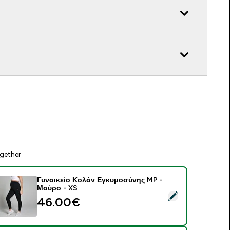
gether
Γυναικείο Κολάν Εγκυμοσύνης MP -
Μαύρο - XS
elect this product - Γυναικείο Κολάν Εγκυμοσύνης MP - Μαύρ
46.00€‎