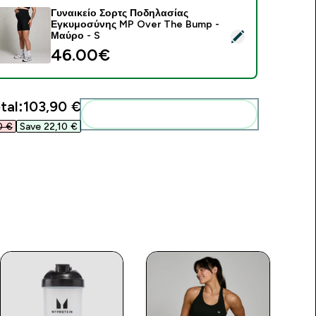
Γυναικείο Σορτς Ποδηλασίας
Εγκυμοσύνης MP Over The Bump -
elect this product - Γυναικείο Σορτς Ποδηλασίας Εγκυμοσύν
Μαύρο - S
46.00€‎
tal:
103,90 €‎
Add these to your routine
 €‎
Save 22,10 €‎