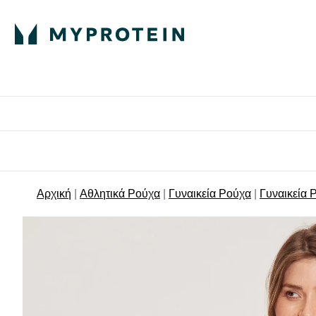
Πρωτεΐνη
Διατροφή
Α
Enter Πρωτεΐνη 
Ente
⌄
⌄
Δωρε
Αρχική
Αθλητικά Ρούχα
Γυναικεία Ρούχα
Γυναικεία 