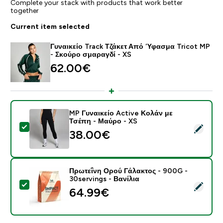
Complete your stack with products that work better
together
Current item selected
Γυναικείο Track Τζάκετ Από Ύφασμα Tricot MP
- Σκούρο σμαραγδί - XS
62.00€‎
MP Γυναικείο Active Κολάν με
Τσέπη - Μαύρο - XS
Select this product - MP Γυναικείο Active Κολάν με Τ
38.00€‎
Πρωτεΐνη Ορού Γάλακτος - 900G -
30servings - Βανίλια
Select this product - Πρωτεΐνη Ορού Γάλακτος - 900G 
64.99€‎