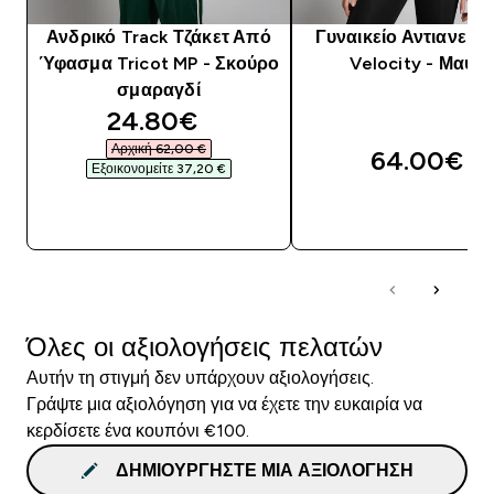
Ανδρικό Track Τζάκετ Από
Γυναικείο Αντιανεμι
Ύφασμα Tricot MP - Σκούρο
Velocity - Μαύρ
σμαραγδί
discounted price
24.80€‎
Αρχική 62,00 €‎
64.00€‎
Εξοικονομείτε 37,20 €‎
ΑΓΟΡΆ ΤΏΡΑ
ΑΓΟΡΆ ΤΏΡΑ
Όλες οι αξιολογήσεις πελατών
Αυτήν τη στιγμή δεν υπάρχουν αξιολογήσεις.
Γράψτε μια αξιολόγηση για να έχετε την ευκαιρία να
κερδίσετε ένα κουπόνι €100.
ΔΗΜΙΟΥΡΓΉΣΤΕ ΜΙΑ ΑΞΙΟΛΌΓΗΣΗ