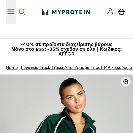
Κερδίστε 15€
-40% σε προϊόντα διαχείρισης βάρους
Μόνο στο app: -35% σχεδόν σε όλα | Κωδικός:
APPGR
Home
Γυναικείο Track Τζάκετ Από Ύφασμα Tricot MP - Σκούρο σ