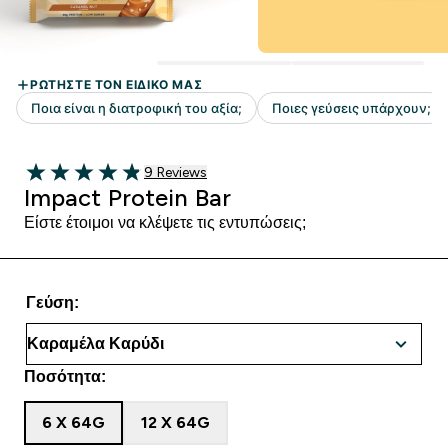
9 customer reviews
9 Reviews
4.89 out of 5 stars
Impact Protein Bar
Είστε έτοιμοι να κλέψετε τις εντυπώσεις;
Γεύση:
Ποσότητα:
6 X 64G
12 X 64G