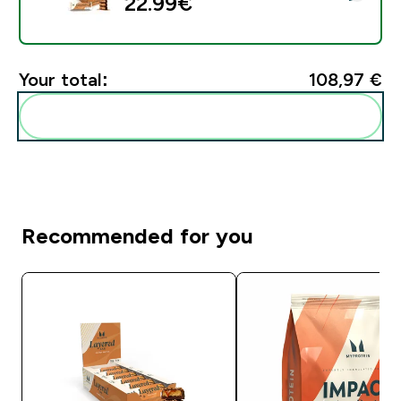
22.99€‎
Your total:
108,97 €‎
Add these to your routine
Recommended for you