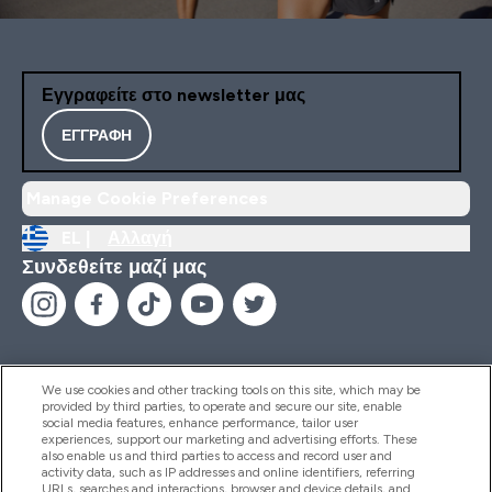
Εγγραφείτε στο newsletter μας
ΕΓΓΡΑΦΉ
Manage Cookie Preferences
EL |
Αλλαγή
Συνδεθείτε μαζί μας
We use cookies and other tracking tools on this site, which may be
provided by third parties, to operate and secure our site, enable
Βοήθεια & Πληροφορίες
social media features, enhance performance, tailor user
experiences, support our marketing and advertising efforts. These
also enable us and third parties to access and record user and
activity data, such as IP addresses and online identifiers, referring
Προϊόντα
URLs, searches and interactions, browser and device details, and