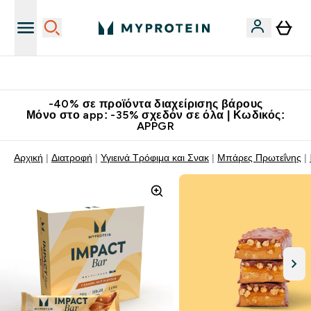
Κατεβάστε την εφαρμογή Myprotein
-40% σε προϊόντα διαχείρισης βάρους
Μόνο στο app: -35% σχεδόν σε όλα | Κωδικός:
APPGR
Αρχική
Διατροφή
Υγιεινά Τρόφιμα και Σνακ
Μπάρες Πρωτεΐνης