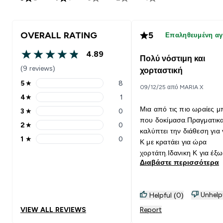
OVERALL RATING
5
Επαληθευμένη α
4.89
Πολύ νόστιμη και
4.89 out of 5 stars
(9 reviews)
χορταστική
5
★
8
09/12/25 από MARIA X
5 stars rating 8 reviews
4
★
1
4 stars rating 1 reviews
Μια από τις πιο ωραίες 
3
★
0
3 stars rating 0 reviews
που δοκίμασα.Πραγματικ
2
★
0
2 stars rating 0 reviews
καλύπτει την διάθεση για
1
★
0
Κ με κρατάει για ώρα
1 stars rating 0 reviews
χορτάτη.Ιδανικη Κ για έξω
Διαβάστε περισσότερα
λείπεις για ώρες,την βάζει
απλά τσάντα Κ έτσι αποφ
να πάρεις κάτι από έξω.
Unhelp
Helpful (0)
VIEW ALL REVIEWS
Report