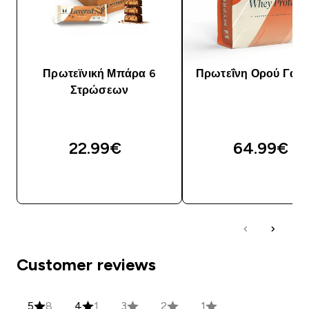
Πρωτεϊνική Μπάρα 6
Πρωτεΐνη Ορού Γάλα
Στρώσεων
22.99€‎
64.99€‎
ΑΓΟΡΆ ΤΏΡΑ
ΑΓΟΡΆ ΤΏΡΑ
Customer reviews
5
8
4
1
3
2
1