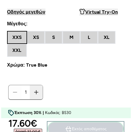
Οδηγός μεγεθών
Virtual Try-On
Μέγεθος:
XXS
XS
S
M
L
XL
XXL
Χρώμα: True Blue
Έκπτωση 30% |
Κωδικός: BS30
discounted price
17.60€‎
Εκτός αποθέματος
Αρχική 32,00 €‎