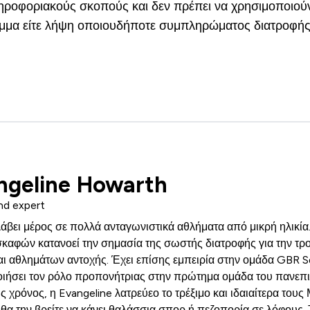
ληροφοριακούς σκοπούς και δεν πρέπει να χρησιμοποιούν
ραμμα είτε λήψη οποιουδήποτε συμπληρώματος διατροφής
ngeline Howarth
nd expert
λάβει μέρος σε πολλά ανταγωνιστικά αθλήματα από μικρή ηλικί
καφών κατανοεί την σημασία της σωστής διατροφής για την τ
 αθλημάτων αντοχής. Έχει επίσης εμπειρία στην ομάδα GBR S
ιήσει τον ρόλο προπονήτριας στην πρώτημα ομάδα του πανεπισ
ς χρόνος, η Evangeline λατρεύεο το τρέξιμο και ιδαιαίτερα του
θα την βρείτε να κάνει θαλάσσια σπορ ή πεζοπορία σε λόφους.