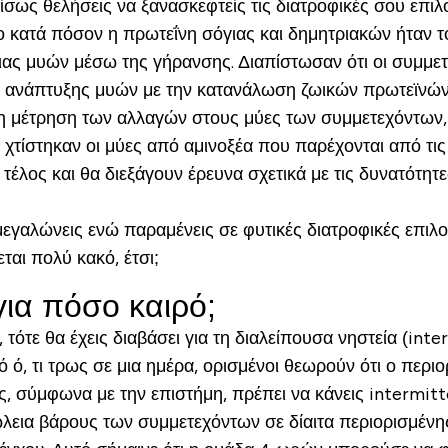
σως θελήσεις να ξανασκεφτείς τις διατροφικές σου επιλογ
ο κατά πόσον η πρωτεΐνη σόγιας και δημητριακών ήταν τ
ειας μυών μέσω της γήρανσης. Διαπίστωσαν ότι οι συμμ
η ανάπτυξης μυών με την κατανάλωση ζωικών πρωτεϊνών
 τη μέτρηση των αλλαγών στους μύες των συμμετεχόντων
χτίστηκαν οι μύες από αμινοξέα που παρέχονται από τις
το τέλος και θα διεξάγουν έρευνα σχετικά με τις δυνατ
μεγαλώνεις ενώ παραμένεις σε φυτικές διατροφικές επιλογ
αι πολύ κακό, έτσι;
για πόσο καιρό;
, τότε θα έχεις διαβάσει για τη διαλείπουσα νηστεία (in
ό ό, τι τρως σε μια ημέρα, ορισμένοι θεωρούν ότι ο περ
ς, σύμφωνα με την επιστήμη, πρέπει να κάνεις intermitt
λεια βάρους των συμμετεχόντων σε δίαιτα περιορισμένης