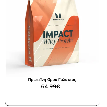
Πρωτεΐνη Ορού Γάλακτος
64.99€‎
ΑΓΟΡΆ ΤΏΡΑ