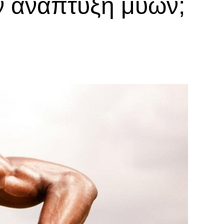
ην ανάπτυξη μυών;