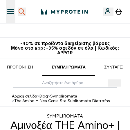
Δωρεάν Μεταφορικά στα 60€
-40% σε προϊόντα διαχείρισης βάρους
Μόνο στο app: -35% σχεδόν σε όλα | Κωδικός:
APPGR
ΠΡΟΠΌΝΗΣΗ
ΣΥΜΠΛΗΡΏΜΑΤΑ
ΣΥΝΤΑΓΈΣ
Αρχική σελίδα
>
Blog
>
Sympliromata
>
The Amino H Nea Genia Sta Subliromata Diatrofhs
SYMPLIROMATA
Αμινοξέα THE Amino+ |