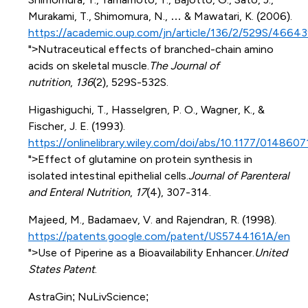
Murakami, T., Shimomura, N., … & Mawatari, K. (2006).
https://academic.oup.com/jn/article/136/2/529S/4664
">Nutraceutical effects of branched-chain amino
acids on skeletal muscle.
The Journal of
nutrition
,
136
(2), 529S-532S.
Higashiguchi, T., Hasselgren, P. O., Wagner, K., &
Fischer, J. E. (1993).
https://onlinelibrary.wiley.com/doi/abs/10.1177/0148
">Effect of glutamine on protein synthesis in
isolated intestinal epithelial cells.
Journal of Parenteral
and Enteral Nutrition
,
17
(4), 307-314.
Majeed, M., Badamaev, V. and Rajendran, R. (1998).
https://patents.google.com/patent/US5744161A/en
">Use of Piperine as a Bioavailability Enhancer.
United
States Patent
.
AstraGin; NuLivScience;