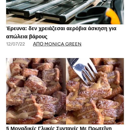
Έρευνα: δεν χρειάζεσαι αερόβια άσκηση για
απώλεια βάρους
12/07/22
ΑΠΌ MONICA GREEN
5 Μοναδικές Γλυκές Συνταγές Με Πρωτεΐνη