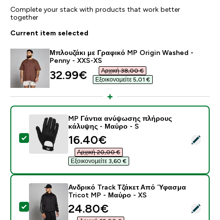
Complete your stack with products that work better
together
Current item selected
Μπλουζάκι με Γραφικό MP Origin Washed -
Penny - XXS-XS
Αρχική 38,00 €‎
discounted price
32.99€‎
Εξοικονομείτε 5,01 €‎
MP Γάντια ανύψωσης πλήρους
κάλυψης - Μαύρο - S
discounted price
16.40€‎
Select this product - MP Γάντια ανύψωσης πλήρους κ
Αρχική 20,00 €‎
Εξοικονομείτε 3,60 €‎
Ανδρικό Track Τζάκετ Από Ύφασμα
Tricot MP - Μαύρο - XS
discounted price
24.80€‎
Select this product - Ανδρικό Track Τζάκετ Από Ύφασ