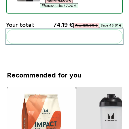
Αρχική 62,00 €‎
Εξοικονομείτε 37,20 €‎
Your total:
74,19 €‎
Was 120,00 €‎
Save 45,81 €‎
Add these to your routine
Recommended for you