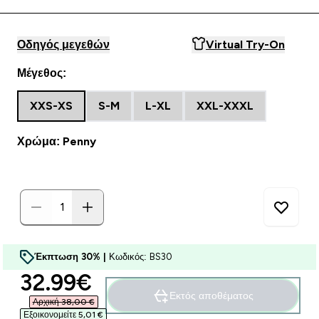
Οδηγός μεγεθών
Virtual Try-On
Μέγεθος:
XXS-XS
S-M
L-XL
XXL-XXXL
Χρώμα: Penny
Έκπτωση 30% |
Κωδικός: BS30
discounted price
32.99€‎
Εκτός αποθέματος
Αρχική 38,00 €‎
Εξοικονομείτε 5,01 €‎