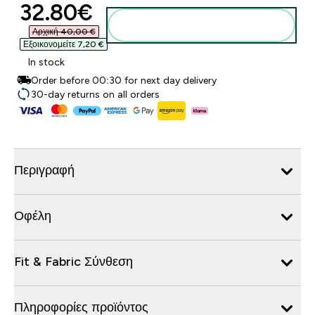
discounted price
32.80€‎
Προσθήκη στο καλάθι
Αρχική 40,00 €‎
Εξοικονομείτε 7,20 €‎
In stock
Order before 00:30 for next day delivery
30-day returns on all orders
Περιγραφή
Οφέλη
Fit & Fabric Σύνθεση
Πληροφορίες προϊόντος