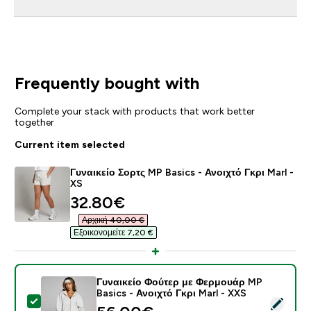
Frequently bought with
Complete your stack with products that work better
together
Current item selected
Γυναικείο Σορτς MP Basics - Ανοιχτό Γκρι Marl -
XS
discounted price
32.80€‎
Αρχική 40,00 €‎
Εξοικονομείτε 7,20 €‎
Γυναικείο Φούτερ με Φερμουάρ MP
Basics - Ανοιχτό Γκρι Marl - XXS
Select this product - Γυναικείο Φούτερ με Φερμουάρ M