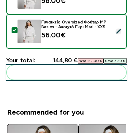
56.00€‎
Γυναικείο Oversized Φούτερ MP
Basics - Ανοιχτό Γκρι Marl - XXS
Select this product - Γυναικείο Oversized Φούτερ MP B
56.00€‎
Your total:
144,80 €‎
Was 152,00 €‎
Save 7,20 €‎
Add these to your routine
Recommended for you