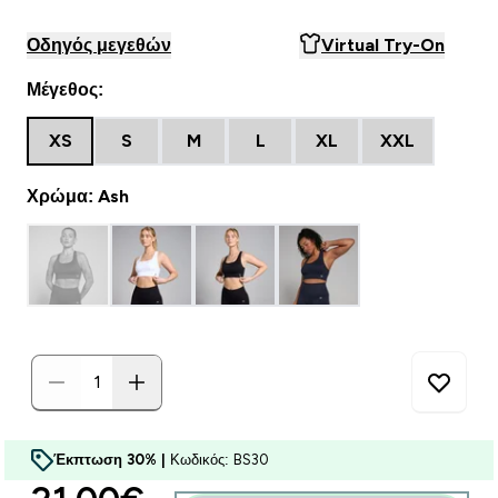
Οδηγός μεγεθών
Virtual Try-On
Μέγεθος:
XS
S
M
L
XL
XXL
Χρώμα: Ash
Έκπτωση 30% |
Κωδικός: BS30