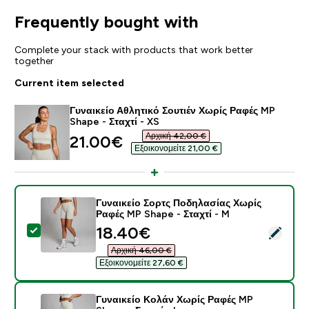
Frequently bought with
Complete your stack with products that work better
together
Current item selected
Γυναικείο Αθλητικό Σουτιέν Χωρίς Ραφές MP
Shape - Σταχτί - XS
Αρχική 42,00 €‎
discounted price
21.00€‎
Εξοικονομείτε 21,00 €‎
Γυναικείο Σορτς Ποδηλασίας Χωρίς
Ραφές MP Shape - Σταχτί - M
discounted price
18.40€‎
Select this product - Γυναικείο Σορτς Ποδηλασίας Χω
Αρχική 46,00 €‎
Εξοικονομείτε 27,60 €‎
Γυναικείο Κολάν Χωρίς Ραφές MP