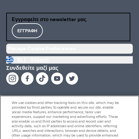
Εγγραφείτε στο newsletter μας
ΕΓΓΡΑΦΉ
Manage Cookie Preferences
EL |
Αλλαγή
Συνδεθείτε μαζί μας
We use cookies and other tracking tools on this site, which may be
provided by third parties, to operate and secure our site, enable
Βοήθεια & Πληροφορίες
social media features, enhance performance, tailor user
experiences, support our marketing and advertising efforts. These
also enable us and third parties to access and record user and
activity data, such as IP addresses and online identifiers, referring
Προϊόντα
URLs, searches and interactions, browser and device details, and
other usage information, which may be used to provide enhanced