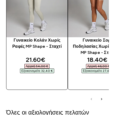
Γυναικείο Κολάν Χωρίς
Γυναικείο Σορτς
Ραφές MP Shape - Σταχτί
Ποδηλασίας Χωρίς Ρ
MP Shape - Σταχτ
discounted price
discounte
21.60€‎
18.40€‎
Αρχική 54,00 €‎
Αρχική 46,00 €‎
Εξοικονομείτε 32,40 €‎
Εξοικονομείτε 27,60 €‎
ΑΓΟΡΆ ΤΏΡΑ
ΑΓΟΡΆ ΤΏΡΑ
Όλες οι αξιολογήσεις πελατών