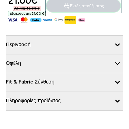
discounted price
21.00€‎
Εκτός αποθέματος
Αρχική 42,00 €‎
Εξοικονομείτε 21,00 €‎
Περιγραφή
Οφέλη
Fit & Fabric Σύνθεση
Πληροφορίες προϊόντος