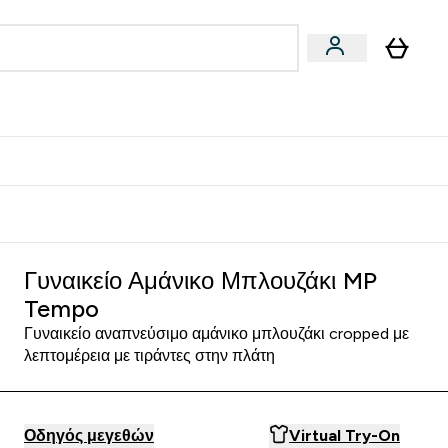
Vegan
Αθλητική Απόδοση
 Μπάρες, Τρόφιμα & Ροφήματα submenu
Enter Vegan submenu
Enter Αθλητική Απόδοση submenu
⌄
⌄
δίστε 15€
Γυναικείο Αμάνικο Μπλουζάκι MP
Tempo
Γυναικείο αναπνεύσιμο αμάνικο μπλουζάκι cropped με
λεπτομέρεια με τιράντες στην πλάτη
Οδηγός μεγεθών
Virtual Try-On