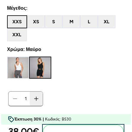
Μέγεθος:
XXS
XS
S
M
L
XL
XXL
Χρώμα: Μαύρο
Έκπτωση 30% |
Κωδικός: BS30
38.00€‎
Προσθήκη στο καλάθι