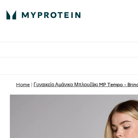
Πρωτεΐνη
Διατροφή
Α
Enter Πρωτεΐνη 
Ente
⌄
⌄
Δωρε
Home
Γυναικείο Αμάνικο Μπλουζάκι MP Tempo - Brin