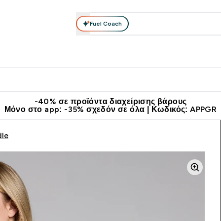
Fuel Coach
θλητικά Ρούχα
Βιταμίνες
Μπάρες, Τρόφιμα & Ροφήματα
submenu
r Διατροφή submenu
Enter Αθλητικά Ρούχα submenu
Enter Βιταμίνες submenu
Enter
⌄
⌄
⌄
άν Μεταφορικά στα 60€
Κατεβάστε την εφαρμογή Myprotein
Κερ
-40% σε προϊόντα διαχείρισης βάρους
Μόνο στο app: -35% σχεδόν σε όλα | Κωδικός: APPGR
dle