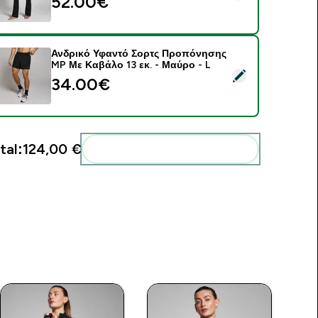
52.00€‎
Ανδρικό Υφαντό Σορτς Προπόνησης
MP Με Καβάλο 13 εκ. - Μαύρο - L
elect this product - Ανδρικό Υφαντό Σορτς Προπόνησης MP Με
34.00€‎
tal:
124,00 €‎
Add these to your routine