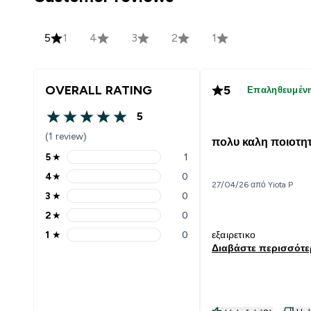
5
1
4
3
2
1
OVERALL RATING
5
Επαληθευμέν
5
5 out of 5 stars
(1 review)
πολυ καλη ποιοτη
5
★
1
5 stars rating 1 reviews
4
★
0
4 stars rating 0 reviews
27/04/26 από Yiota P
3
★
0
3 stars rating 0 reviews
2
★
0
2 stars rating 0 reviews
1
★
0
εξαιρετικο
1 stars rating 0 reviews
Διαβάστε περισσότ