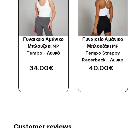
κο
Γυναικείο Αμάνικο
Γυναικείο Αμάνικο
Μπλουζάκι MP
Μπλουζάκι MP
ο
Tempo - Λευκό
Tempo Strappy
Racerback - Λευκό
34.00€‎
40.00€‎
ΑΓΟΡΆ
ΑΓΟΡΆ
ΤΏΡΑ
ΤΏΡΑ
Customer reviews