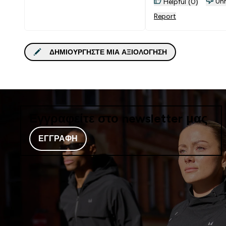
Unh
Helpful (0)
Report
ΔΗΜΙΟΥΡΓΉΣΤΕ ΜΙΑ ΑΞΙΟΛΌΓΗΣΗ
Εγγραφείτε στο newsletter μας
ΕΓΓΡΑΦΉ