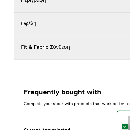
Περιγραφή
Οφέλη
Fit & Fabric Σύνθεση
Frequently bought with
Complete your stack with products that work better to
S
Current item selected