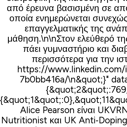
από έρευνα βασισμένη σε αποδ
οποία ενημερώνεται συνεχώς
επαγγελματικής της ανάπ
μάθηση.\n\nΣτον ελεύθερό της 
πάει γυμναστήριο και διαβ
περισσότερα για την ιστ
https://www.linkedin.com/i
7b0bb416a/\n&quot;}" dat
{&quot;2&quot;:769
{&quot;1&quot;:0},&quot;11&qu
Alice Pearson είναι UKVRN
Nutritionist και UK Anti‐Dopi