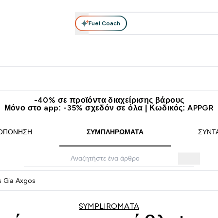
Fuel Coach
θλητικά Ρούχα
Βιταμίνες
Μπάρες, Τρόφιμα & Ροφήματα
submenu
r Διατροφή submenu
Enter Αθλητικά Ρούχα submenu
Enter Βιταμίνες submenu
Enter
⌄
⌄
⌄
άν Μεταφορικά στα 60€
Κατεβάστε την εφαρμογή Myprotein
Κερ
-40% σε προϊόντα διαχείρισης βάρους
Μόνο στο app: -35% σχεδόν σε όλα | Κωδικός: APPGR
ΟΠΌΝΗΣΗ
ΣΥΜΠΛΗΡΏΜΑΤΑ
ΣΥΝΤ
s Gia Axgos
SYMPLIROMATA