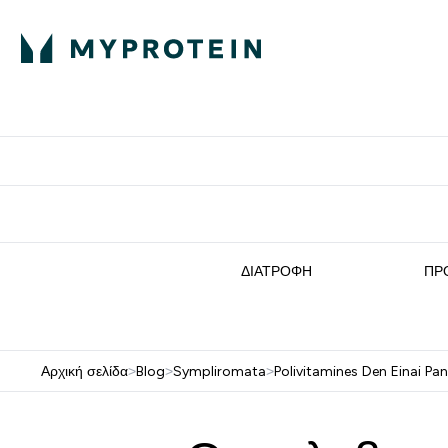
Πρωτεΐνη
Διατροφή
Α
Enter Πρωτεΐνη 
Ente
⌄
⌄
Δωρε
ΔΙΑΤΡΟΦΉ
ΠΡ
Αρχική σελίδα
>
Blog
>
Sympliromata
>
Polivitamines Den Einai Pan