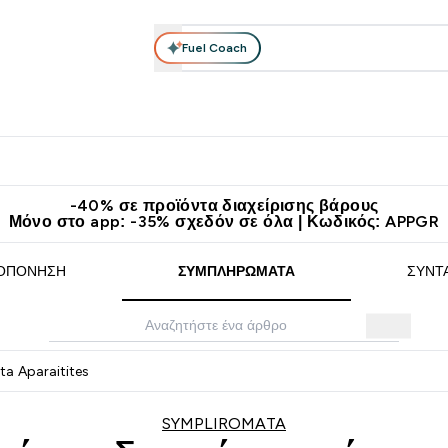
Fuel Coach
θλητικά Ρούχα
Βιταμίνες
Μπάρες, Τρόφιμα & Ροφήματα
submenu
r Διατροφή submenu
Enter Αθλητικά Ρούχα submenu
Enter Βιταμίνες submenu
Enter
⌄
⌄
⌄
άν Μεταφορικά στα 60€
Κατεβάστε την εφαρμογή Myprotein
Κερ
-40% σε προϊόντα διαχείρισης βάρους
Μόνο στο app: -35% σχεδόν σε όλα | Κωδικός: APPGR
ΟΠΌΝΗΣΗ
ΣΥΜΠΛΗΡΏΜΑΤΑ
ΣΥΝΤ
ta Aparaitites
SYMPLIROMATA