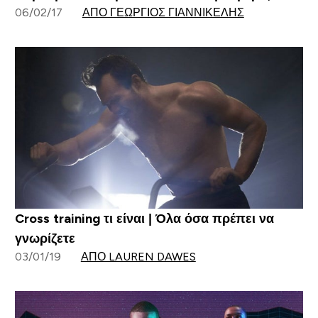
06/02/17
ΑΠΌ ΓΕΏΡΓΙΟΣ ΓΙΑΝΝΙΚΈΛΗΣ
Cross training τι είναι | Όλα όσα πρέπει να
γνωρίζετε
03/01/19
ΑΠΌ LAUREN DAWES