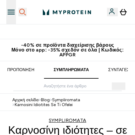
Κατεβάστε την εφαρμογή Myprotein
-40% σε προϊόντα διαχείρισης βάρους
Μόνο στο app: -35% σχεδόν σε όλα | Κωδικός:
APPGR
ΠΡΟΠΌΝΗΣΗ
ΣΥΜΠΛΗΡΏΜΑΤΑ
ΣΥΝΤΑΓΈΣ
Αρχική σελίδα
>
Blog
>
Sympliromata
>
Karnosini Idiotites Se Ti Ofelei
SYMPLIROMATA
Καρνοσίνη ιδιότητες – σε