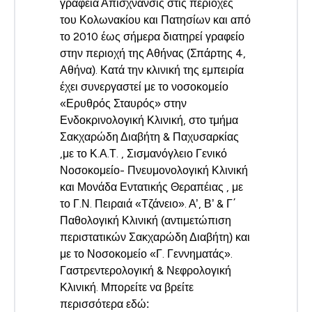
γραφεία Απίσχνανσις στις περιοχές
του Κολωνακίου και Πατησίων και από
το 2010 έως σήμερα διατηρεί γραφείο
στην περιοχή της Αθήνας (Σπάρτης 4,
Αθήνα). Κατά την κλινική της εμπειρία
έχει συνεργαστεί με το νοσοκομείο
«Ερυθρός Σταυρός» στην
Ενδοκρινολογική Κλινική, στο τμήμα
Σακχαρώδη Διαβήτη & Παχυσαρκίας
,με το Κ.Α.Τ. , Σισμανόγλειο Γενικό
Νοσοκομείο- Πνευμονολογική Κλινική
και Μονάδα Εντατικής Θεραπέιας , με
το Γ.Ν. Πειραιά «Τζάνειο». Α’, Β’ & Γ΄
Παθολογική Κλινική (αντιμετώπιση
περιστατικών Σακχαρώδη Διαβήτη) και
με το Νοσοκομείο «Γ. Γεννηματάς».
Γαστρεντερολογική & Νεφρολογική
Κλινική. Μπορείτε να βρείτε
περισσότερα εδώ: