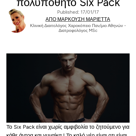
πολυπόθητο Six Pack
Published: 17/01/17
ΑΠΌ ΜΑΡΚΟΎΣΗ ΜΑΡΙΈΤΤΑ
Κλινική Διαιτολόγος Χαροκόπειο Παν/μιο Αθηνών -
Διατροφολόγος MSc
Το Six Pack είναι χωρίς αμφιβολία το ζητούμενο για
κάθε άντρα και γυναίκα ! Το καλό νέο είναι οτι είναι