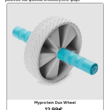
Myprotein Duo Wheel
discounted price
12.99€‎