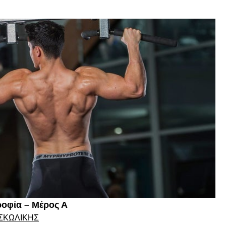
ροφία – Μέρος Α
 ΣΚΩΛΊΚΗΣ