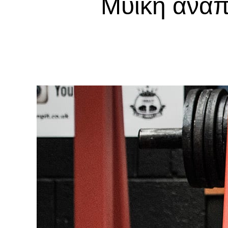
Μυϊκή ανάπτ