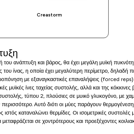
Creastorm
ΑΓΟΡΆ ΤΏΡΑ
τυξη
ή του ανάπτυξη και βάρος, θα έχει μεγάλη μυϊκή πυκνότ
ής του ίνας, η οποία έχει μεγαλύτερη περίμετρο, δηλαδή 
ροπόνηση με εξαναγκαστικές επαναλήψεις (forced reps) 
ές μυϊκές ίνες ταχείας συστολής, αλλά και της κόκκινες
 συστολής, τύπου 2, πλούσιες σε μυικό γλυκογόνο, με χα
ν περισσότερο. Αυτό διότι οι μύες παράγουν θερμογένεσ
κός ιστός καταναλώνει θερμίδες. Οι ισομετρικές συστολέ
ά μεταφράζεται σε χοντρότερους και προεξέχοντες κοιλια