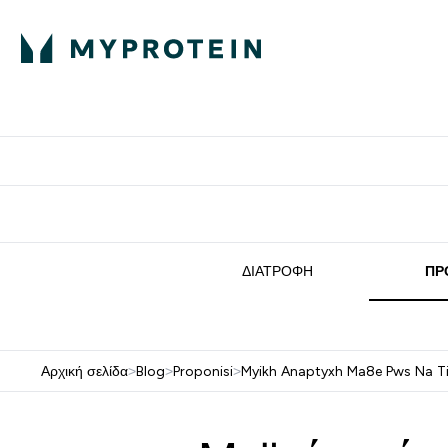
Πρωτεΐνη
Διατροφή
Α
Enter Πρωτεΐνη 
Ente
⌄
⌄
Δωρε
ΔΙΑΤΡΟΦΉ
ΠΡ
Αρχική σελίδα
>
Blog
>
Proponisi
>
Myikh Anaptyxh Ma8e Pws Na Ti