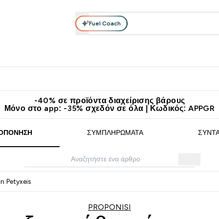
Fuel Coach
θλητικά Ρούχα
Βιταμίνες
Μπάρες, Τρόφιμα & Ροφήματα
submenu
r Διατροφή submenu
Enter Αθλητικά Ρούχα submenu
Enter Βιταμίνες submenu
Enter
⌄
⌄
⌄
άν Μεταφορικά στα 60€
Κατεβάστε την εφαρμογή Myprotein
Κερ
-40% σε προϊόντα διαχείρισης βάρους
Μόνο στο app: -35% σχεδόν σε όλα | Κωδικός: APPGR
ΟΠΌΝΗΣΗ
ΣΥΜΠΛΗΡΏΜΑΤΑ
ΣΥΝΤ
n Petyxeis
PROPONISI