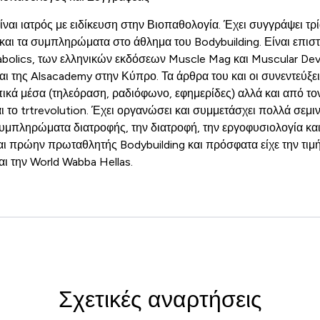
ναι ιατρός με ειδίκευση στην Βιοπαθολογία. Έχει συγγράψει τρία
και τα συμπληρώματα στο άθλημα του Bodybuilding. Είναι επισ
bolics, των ελληνικών εκδόσεων Muscle Mag και Muscular Dev
ι της Alsacademy στην Κύπρο. Τα άρθρα του και οι συνεντεύξει
πικά μέσα (τηλεόραση, ραδιόφωνο, εφημερίδες) αλλά και από το
 το trtrevolution. Έχει οργανώσει και συμμετάσχει πολλά σεμι
υμπληρώματα διατροφής, την διατροφή, την εργοφυσιολογία και
αι πρώην πρωταθλητής Bodybuilding και πρόσφατα είχε την τιμή ν
ι την World Wabba Hellas.
Σχετικές αναρτήσεις