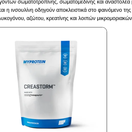
γόντων σωματοτροπίνης, σωματομεδίνης και αναστολέα 
αι η ινσουλίνη οδηγούν αποκλειστικά στο φαινόμενο τη
υκογόνου, αζώτου, κρεατίνης και λοιπών μικρομοριακών 