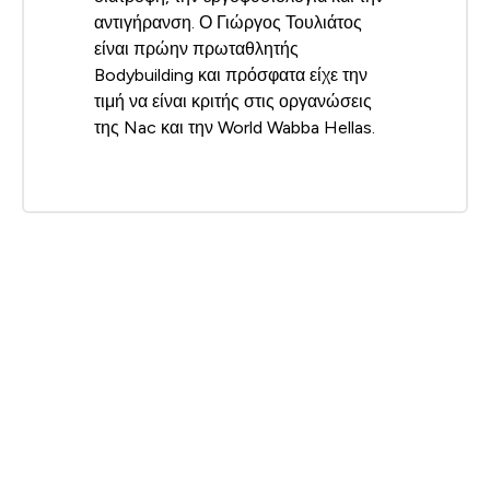
αντιγήρανση. Ο Γιώργος Τουλιάτος
είναι πρώην πρωταθλητής
Bodybuilding και πρόσφατα είχε την
τιμή να είναι κριτής στις οργανώσεις
της Nac και την World Wabba Hellas.
Βιβλιογραφία
Τουλιάτος, Γ. (2015)
«Επιστημονική Προσέγγιση και
Ιατρική Πρόληψη στη μυϊκή ανάπτυξη»
. Αθήνα.
Εκδόσεις Αστάρτη.