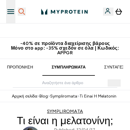
Κατεβάστε την εφαρμογή Myprotein
-40% σε προϊόντα διαχείρισης βάρους
Μόνο στο app: -35% σχεδόν σε όλα | Κωδικός:
APPGR
ΠΡΟΠΌΝΗΣΗ
ΣΥΜΠΛΗΡΏΜΑΤΑ
ΣΥΝΤΑΓΈΣ
Αρχική σελίδα
>
Blog
>
Sympliromata
>
Ti Einai H Melatonin
SYMPLIROMATA
Τι είναι η μελατονίνη;
Published: 12/04/17