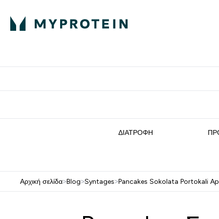
Πρωτεΐνη
Διατροφή
Α
Enter Πρωτεΐνη 
Ente
⌄
⌄
Δωρε
ΔΙΑΤΡΟΦΉ
ΠΡ
Αρχική σελίδα
>
Blog
>
Syntages
>
Pancakes Sokolata Portokali Ap