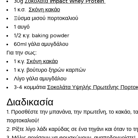
30g
Σοκολάτα Impact Whey Protein
1 κ.σ.
Σκόνη κακάο
Ξύσμα μισού πορτοκαλιού
1 αυγό
1/2 κ.γ. baking powder
60ml γάλα αμυγδάλου
Για την σως:
1 κ.γ.
Σκόνη κακάο
1 κ.γ. βούτυρο ξηρών καρπών
Λίγο γάλα αμυγδάλου
3-4 κομμάτια
Σοκολάτα Υψηλής Πρωτεΐνης Πορτοκ
Διαδικασία
1.
Προσθέστε την μπανάνα, την πρωτεΐνη, το κακάο, τα
πορτοκαλιού!
2.
Ρίξτε λίγο λάδι καρύδας σε ένα τηγάνι και όταν το τ
3.
Μόλις αρχίσουν να φουσκώνουν, αναποδογυρίστε!