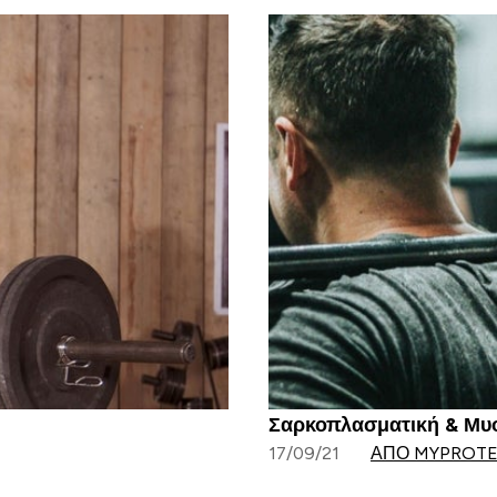
Σαρκοπλασματική & Μυοϊ
17/09/21
ΑΠΌ MYPROTE