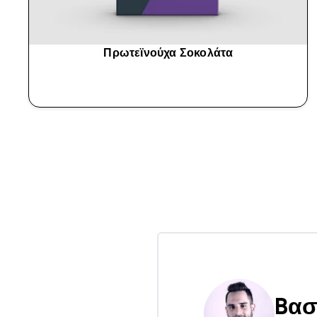
Πρωτεϊνούχα Σοκολάτα
ΑΓΟΡΆ ΤΏΡΑ
Bασ