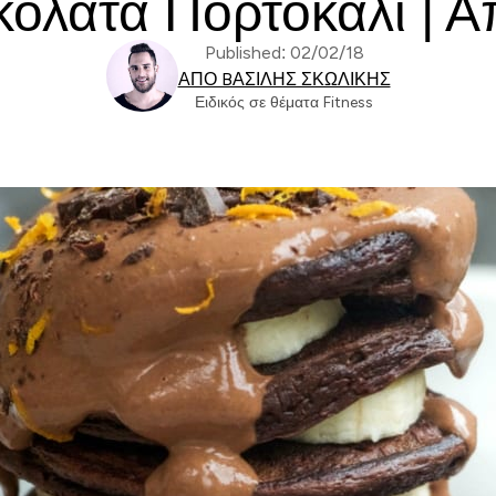
κολάτα Πορτοκάλι | Α
Published: 02/02/18
ΑΠΌ BΑΣΊΛΗΣ ΣΚΩΛΊΚΗΣ
Ειδικός σε θέματα Fitness