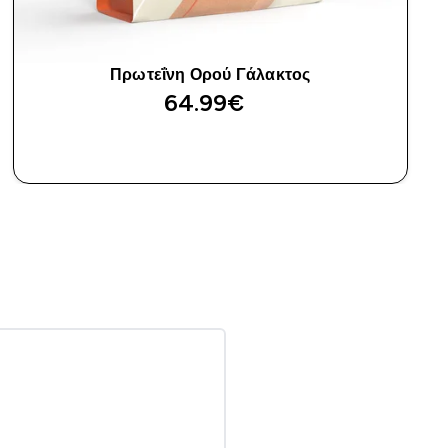
Πρωτεΐνη Ορού Γάλακτος
64.99€‎
ΑΓΟΡΆ ΤΏΡΑ