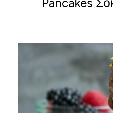
Pancakes Σο