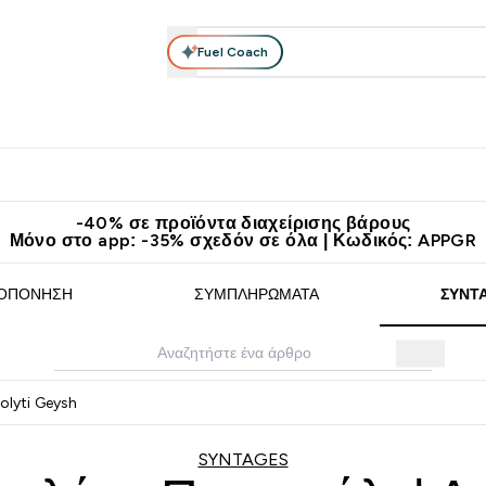
Fuel Coach
θλητικά Ρούχα
Βιταμίνες
Μπάρες, Τρόφιμα & Ροφήματα
submenu
r Διατροφή submenu
Enter Αθλητικά Ρούχα submenu
Enter Βιταμίνες submenu
Enter
⌄
⌄
⌄
άν Μεταφορικά στα 60€
Κατεβάστε την εφαρμογή Myprotein
Κερ
-40% σε προϊόντα διαχείρισης βάρους
Μόνο στο app: -35% σχεδόν σε όλα | Κωδικός: APPGR
ΟΠΌΝΗΣΗ
ΣΥΜΠΛΗΡΏΜΑΤΑ
ΣΥΝΤ
olyti Geysh
SYNTAGES