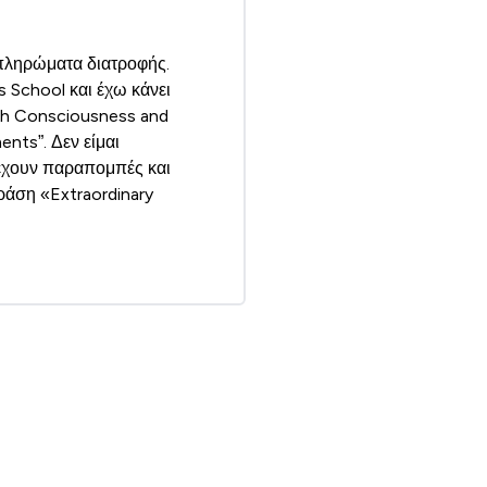
μπληρώματα διατροφής.
 School και έχω κάνει
th Consciousness and
nts”. Δεν είμαι
 έχουν παραπομπές και
φράση «Extraordinary