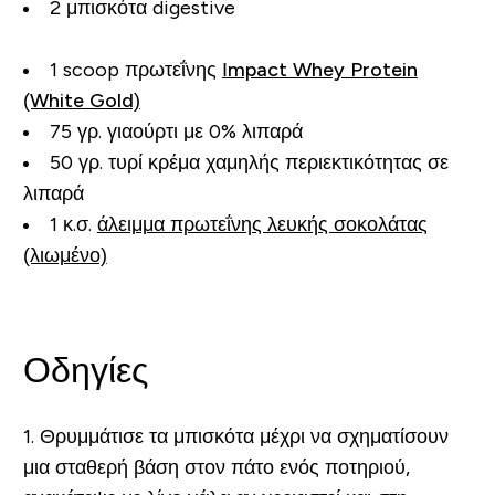
2 μπισκότα digestive
1 scoop πρωτεΐνης
Ιmpact Whey Protein
(White Gold)
75 γρ. γιαούρτι με 0% λιπαρά
50 γρ. τυρί κρέμα χαμηλής περιεκτικότητας σε
λιπαρά
1 κ.σ.
άλειμμα πρωτεΐνης λευκής σοκολάτας
(λιωμένο)
Οδηγίες
1. Θρυμμάτισε τα μπισκότα μέχρι να σχηματίσουν
μια σταθερή βάση στον πάτο ενός ποτηριού,