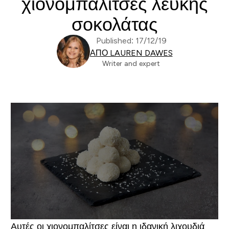
χιονομπαλίτσες λευκής
σοκολάτας
Published: 17/12/19
ΑΠΌ LAUREN DAWES
Writer and expert
Αυτές οι χιονομπαλίτσες είναι η ιδανική λιχουδιά