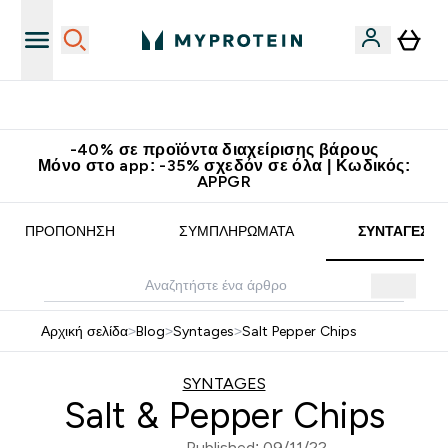
Κατεβάστε την εφαρμογή Myprotein
-40% σε προϊόντα διαχείρισης βάρους
Μόνο στο app: -35% σχεδόν σε όλα | Κωδικός:
APPGR
ΠΡΟΠΌΝΗΣΗ
ΣΥΜΠΛΗΡΏΜΑΤΑ
ΣΥΝΤΑΓΈΣ
Αρχική σελίδα
>
Blog
>
Syntages
>
Salt Pepper Chips
SYNTAGES
Salt & Pepper Chips
Published: 09/11/22