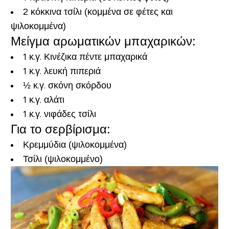
2 κόκκινα τσίλι (κομμένα σε φέτες και
ψιλοκομμένα)
Μείγμα αρωματικών μπαχαρικών:
1 κ.γ. Κινέζικα πέντε μπαχαρικά
1 κ.γ. λευκή πιπεριά
½ κ.γ. σκόνη σκόρδου
1 κ.γ. αλάτι
1 κ.γ. νιφάδες τσίλι
Για το σερβίρισμα:
Κρεμμύδια (ψιλοκομμένα)
Τσίλι (ψιλοκομμένο)