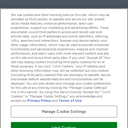
We use cookies and other tracking tools on this site, which may be
provided by third parties, to operate and secure our site, enable
Βοήθεια & Πληροφορίες
social media features, enhance performance, tailor user
experiences, support our marketing and advertising efforts. These
also enable us and third parties to access and record user and
activity data, such as IP addresses and online identifiers, referring
Προϊόντα
URLs, searches and interactions, browser and device details, and
other usage information, which may be used to provide enhanced
functionality and personalized experiences, analyze and improve
performance, and reach users with more relevant content and ads
on this site and across third party sites. If you click “Accept All” this
Εταιρικές Πληροφορίες
site may deploy cookies (including third party cookies) for all of
these purposes. If you click “Limit Cookies,” your IP address and
other browsing information may still be collected but only cookies
(including third party cookies) that are necessary to operate, secure
Εκπτώσεις & Ανταμοιβές
and enable default website features and functionalities will be
deployed. You can also review and manage your cookie preferences
for this site at any time by clicking the “Manage Cookie Settings”
link in this banner. By using this site or clicking "Accept All," "Limit
Cookies," or "Manage Cookie Settings," you acknowledge and
2026 The Hut.com Ltd
accept our
Privacy Policy
and
Terms of Use
.
Manage Cookie Settings
Pay with
Limit Cookies