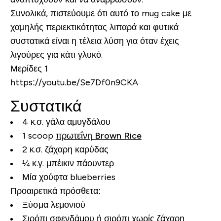
Συνολικά, πιστεύουμε ότι αυτό το mug cake με
χαμηλής περιεκτικότητας λιπαρά και φυτικά
συστατικά είναι η τέλεια λύση για όταν έχεις
λιγούρες για κάτι γλυκό.
Μερίδες 1
https://youtu.be/Se7Df0n9CKA
Συστατικά
4 κ.σ. γάλα αμυγδάλου
1 scoop
πρωτεΐνη Brown Rice
2 κ.σ. ζάχαρη καρύδας
¼ κ.γ. μπέικιν πάουντερ
Μία χούφτα blueberries
Προαιρετικά πρόσθετα:
Ξύσμα λεμονιού
Σιρόπι σφενδάμου ή
σιρόπι χωρίς ζάχαρη