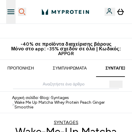
Κατεβάστε την εφαρμογή Myprotein
-40% σε προϊόντα διαχείρισης βάρους
Μόνο στο app: -35% σχεδόν σε όλα | Κωδικός:
APPGR
ΠΡΟΠΌΝΗΣΗ
ΣΥΜΠΛΗΡΏΜΑΤΑ
ΣΥΝΤΑΓΈΣ
Αρχική σελίδα
>
Blog
>
Syntages
Wake Me Up Matcha Whey Protein Peach Ginger
>
Smoothie
SYNTAGES
Wake-Me-Up Matcha