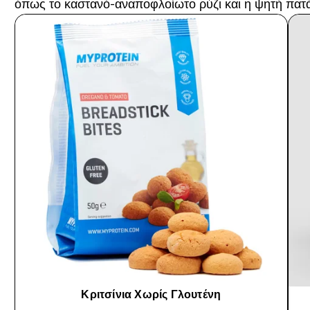
όπως το καστανό-αναποφλοίωτο ρύζι και η ψητή πατά
Κριτσίνια Χωρίς Γλουτένη