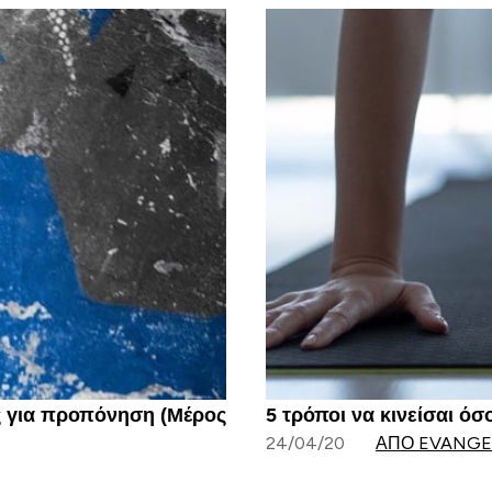
ές για προπόνηση (Μέρος
5 τρόποι να κινείσαι όσο
24/04/20
ΑΠΌ EVANGE