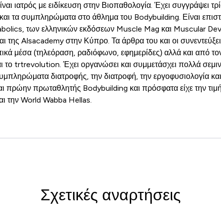
ναι ιατρός με ειδίκευση στην Βιοπαθολογία. Έχει συγγράψει τρία
και τα συμπληρώματα στο άθλημα του Bodybuilding. Είναι επισ
bolics, των ελληνικών εκδόσεων Muscle Mag και Muscular Dev
ι της Alsacademy στην Κύπρο. Τα άρθρα του και οι συνεντεύξει
πικά μέσα (τηλεόραση, ραδιόφωνο, εφημερίδες) αλλά και από το
 το trtrevolution. Έχει οργανώσει και συμμετάσχει πολλά σεμι
υμπληρώματα διατροφής, την διατροφή, την εργοφυσιολογία και
αι πρώην πρωταθλητής Bodybuilding και πρόσφατα είχε την τιμή ν
ι την World Wabba Hellas.
Σχετικές αναρτήσεις