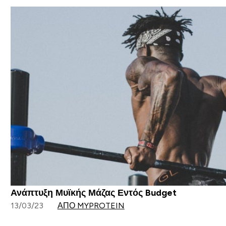
Ανάπτυξη Μυϊκής Μάζας Εντός Budget
13/03/23
ΑΠΌ MYPROTEIN