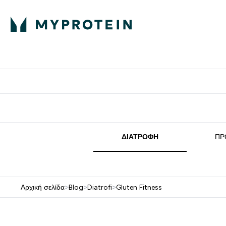
Πρωτεΐνη
Διατροφή
Α
Enter Πρωτεΐνη 
Ente
⌄
⌄
Δωρε
ΔΙΑΤΡΟΦΉ
ΠΡ
Αρχική σελίδα
>
Blog
>
Diatrofi
>
Gluten Fitness