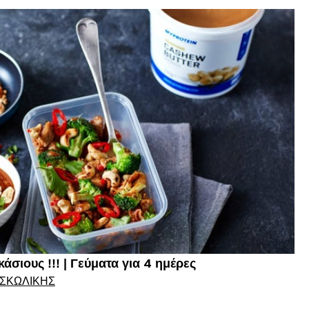
σιους !!! | Γεύματα για 4 ημέρες
 ΣΚΩΛΊΚΗΣ