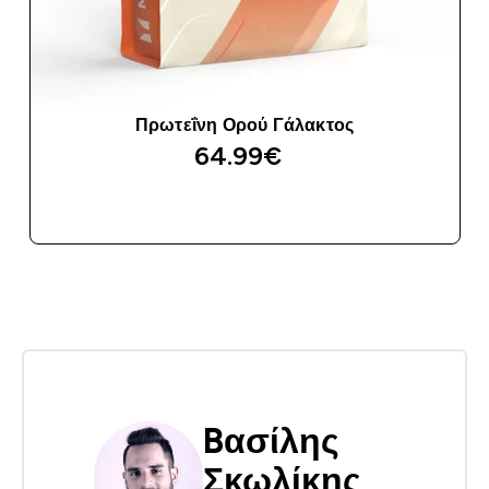
Πρωτεΐνη Ορού Γάλακτος
64.99€‎
ΑΓΟΡΆ ΤΏΡΑ
Bασίλης
Σκωλίκης