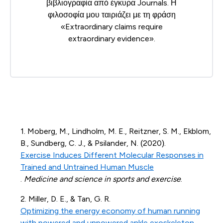
βιβλιογραφία από έγκυρα Journals. Η
φιλοσοφία μου ταιριάζει με τη φράση
«Extraordinary claims require
extraordinary evidence».
1. Moberg, M., Lindholm, M. E., Reitzner, S. M., Ekblom,
B., Sundberg, C. J., & Psilander, N. (2020).
Exercise Induces Different Molecular Responses in
Trained and Untrained Human Muscle
.
Medicine and science in sports and exercise
.
2. Miller, D. E., & Tan, G. R.
Optimizing the energy economy of human running
with powered and unpowered ankle exoskeleton