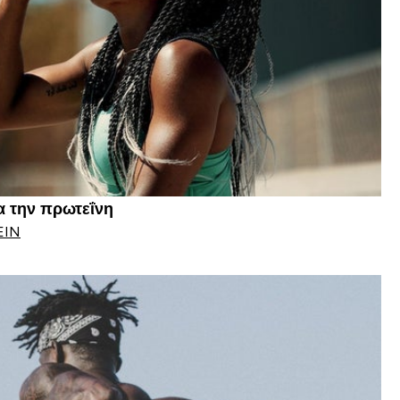
ια την πρωτεΐνη
EIN