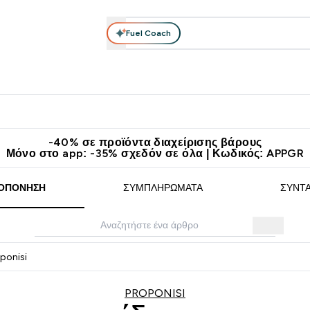
Fuel Coach
θλητικά Ρούχα
Βιταμίνες
Μπάρες, Τρόφιμα & Ροφήματα
submenu
r Διατροφή submenu
Enter Αθλητικά Ρούχα submenu
Enter Βιταμίνες submenu
Enter
⌄
⌄
⌄
άν Μεταφορικά στα 60€
Κατεβάστε την εφαρμογή Myprotein
Κερ
-40% σε προϊόντα διαχείρισης βάρους
Μόνο στο app: -35% σχεδόν σε όλα | Κωδικός: APPGR
ΟΠΌΝΗΣΗ
ΣΥΜΠΛΗΡΏΜΑΤΑ
ΣΥΝΤ
ponisi
PROPONISI