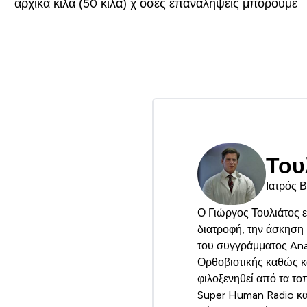
αρχικά κιλά (50 κιλά) χ όσες επαναλήψεις μπορούμε
Του
Ιατρός 
Ο Γιώργος Τουλιάτος εί
διατροφή, την άσκηση 
του συγγράμματος Ana
Ορθοβιοτικής καθώς κα
φιλοξενηθεί από τα το
Super Human Radio και