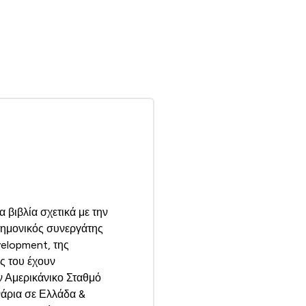
 βιβλία σχετικά με την
τημονικός συνεργάτης
elopment, της
ς του έχουν
ν Αμερικάνικο Σταθμό
νάρια σε Ελλάδα &