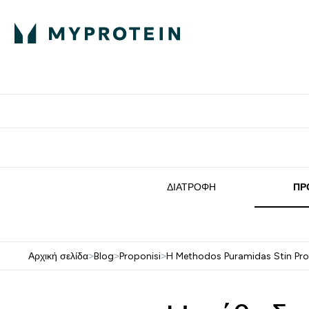
Πρωτεΐνη
Διατροφή
Α
Enter Πρωτεΐνη 
Ente
⌄
⌄
Δωρε
ΔΙΑΤΡΟΦΉ
ΠΡ
Αρχική σελίδα
>
Blog
>
Proponisi
>
H Methodos Puramidas Stin Pro