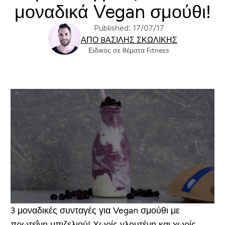
μοναδικά Vegan σμούθι!
Published: 17/07/17
ΑΠΌ BΑΣΊΛΗΣ ΣΚΩΛΊΚΗΣ
Ειδικός σε θέματα Fitness
3 μοναδικές συνταγές για Vegan σμούθι με
πρωτεΐνη μπιζελιού! Χωρίς γλουτένη και χωρίς