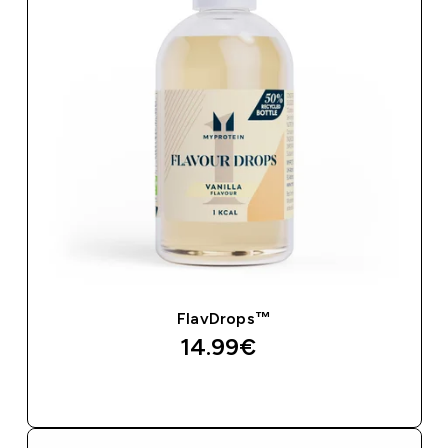
FlavDrops™
14.99€‎
ΑΓΟΡΆ ΤΏΡΑ