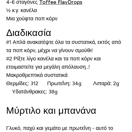
4-6 σταγόνες
Toffee FlavDrops
½ κ.γ. κανέλα
Μια χούφτα ποπ κόρν
Διαδικασία
#1
Απλά ανακατέψτε όλα τα συστατικά, εκτός από
τα ποπ κόρν, μέχρι να γίνουν σμούθι!
#2
Ρίξτε λίγο κανέλα και τα ποπ κόρν και
ετοιμαστείτε για μεγάλη απόλαυση...!
Μακροθρεπτικά συστατικά
Θερμίδες:
312
Πρωτεΐνη:
34g
Λιπαρά:
2g
Υδατάνθρακες:
38g
Μύρτιλο και μπανάνα
Γλυκό, παχύ και γεμάτο με πρωτεΐνη - αυτό το