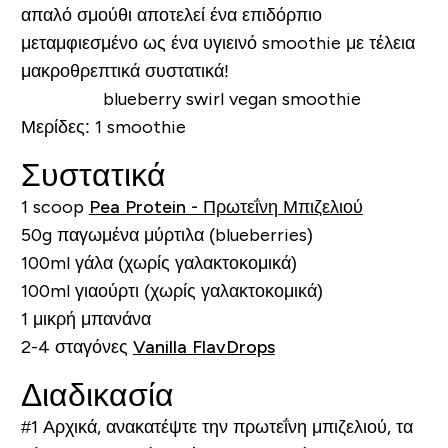
απαλό σμούθι αποτελεί ένα επιδόρπιο
μεταμφιεσμένο ως ένα υγιεινό smoothie με τέλεια
μακροθρεπτικά συστατικά!
Μερίδες:
1 smoothie
Συστατικά
1 scoop
Pea Protein - Πρωτεΐνη Μπιζελιού
50g παγωμένα μύρτιλα (blueberries)
100ml γάλα (χωρίς γαλακτοκομικά)
100ml γιαούρτι (χωρίς γαλακτοκομικά)
1 μικρή μπανάνα
2-4 σταγόνες
Vanilla FlavDrops
Διαδικασία
#1
Αρχικά, ανακατέψτε την πρωτεΐνη μπιζελιού, τα