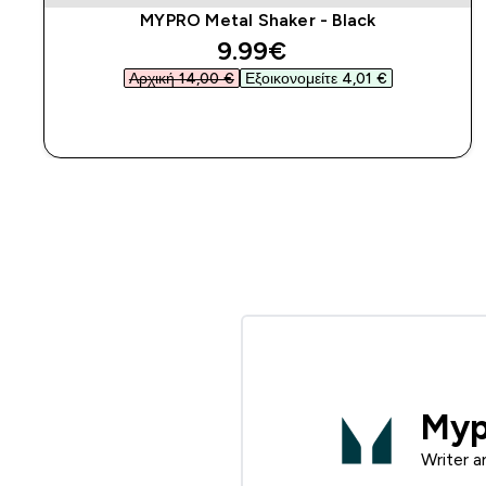
MYPRO Metal Shaker - Black
discounted price
9.99€‎
Αρχική 14,00 €‎
Εξοικονομείτε 4,01 €‎
ΑΓΟΡΆ ΤΏΡΑ
Myp
Writer a