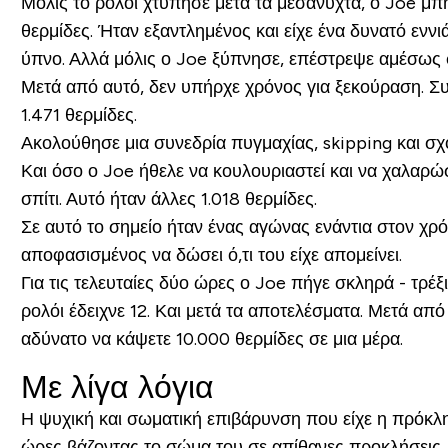
Μόλις το ρολόι χτύπησε μετά τα μεσάνυχτα, ο Joe μπή
θερμίδες. Ήταν εξαντλημένος και είχε ένα δυνατό ενν
ύπνο. Αλλά μόλις ο Joe ξύπνησε, επέστρεψε αμέσως σ
Μετά από αυτό, δεν υπήρχε χρόνος για ξεκούραση. Συ
1.471 θερμίδες.
Ακολούθησε μια συνεδρία πυγμαχίας, skipping και σχ
Και όσο ο Joe ήθελε να κουλουριαστεί και να χαλαρώσ
σπίτι. Αυτό ήταν άλλες 1.018 θερμίδες.
Σε αυτό το σημείο ήταν ένας αγώνας ενάντια στον χρό
αποφασισμένος να δώσει ό,τι του είχε απομείνει.
Για τις τελευταίες δύο ώρες ο Joe πήγε σκληρά - τρέξ
ρολόι έδειχνε 12. Και μετά τα αποτελέσματα. Μετά από
αδύνατο να κάψετε 10.000 θερμίδες σε μια μέρα.
Με λίγα λόγια
Η ψυχική και σωματική επιβάρυνση που είχε η πρόκλ
ώρες βάζοντας το σώμα του σε απίθανες προκλήσεις. Σ