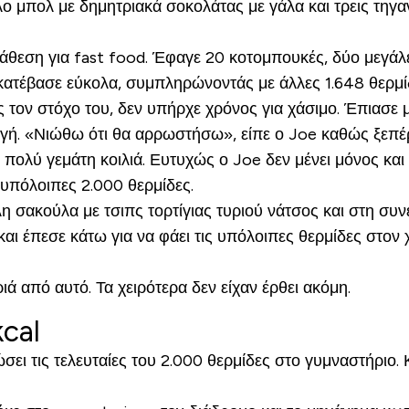
λο μπολ με δημητριακά σοκολάτας με γάλα και τρεις τηγα
διάθεση για fast food. Έφαγε 20 κοτομπουκές, δύο μεγά
κατέβασε εύκολα, συμπληρώνοντάς με άλλες 1.648 θερμί
ον στόχο του, δεν υπήρχε χρόνος για χάσιμο. Έπιασε μ
αργή. «Νιώθω ότι θα αρρωστήσω», είπε ο Joe καθώς ξεπέρ
 πολύ γεμάτη κοιλιά. Ευτυχώς ο Joe δεν μένει μόνος και
ς υπόλοιπες 2.000 θερμίδες.
η σακούλα με τσιπς τορτίγιας τυριού νάτσος και στη συνέ
ι έπεσε κάτω για να φάει τις υπόλοιπες θερμίδες στον χρ
ά από αυτό. Τα χειρότερα δεν είχαν έρθει ακόμη.
cal
ει τις τελευταίες του 2.000 θερμίδες στο γυμναστήριο. Κ