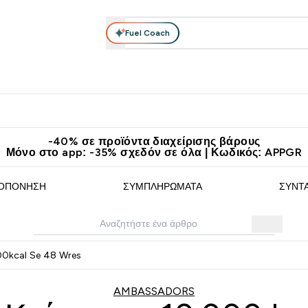
Fuel Coach
θλητικά Ρούχα
Βιταμίνες
Μπάρες, Τρόφιμα & Ροφήματα
submenu
r Διατροφή submenu
Enter Αθλητικά Ρούχα submenu
Enter Βιταμίνες submenu
Enter
⌄
⌄
⌄
άν Μεταφορικά στα 60€
Κατεβάστε την εφαρμογή Myprotein
Κερ
-40% σε προϊόντα διαχείρισης βάρους
Μόνο στο app: -35% σχεδόν σε όλα | Κωδικός: APPGR
ΟΠΌΝΗΣΗ
ΣΥΜΠΛΗΡΏΜΑΤΑ
ΣΥΝΤ
00kcal Se 48 Wres
AMBASSADORS