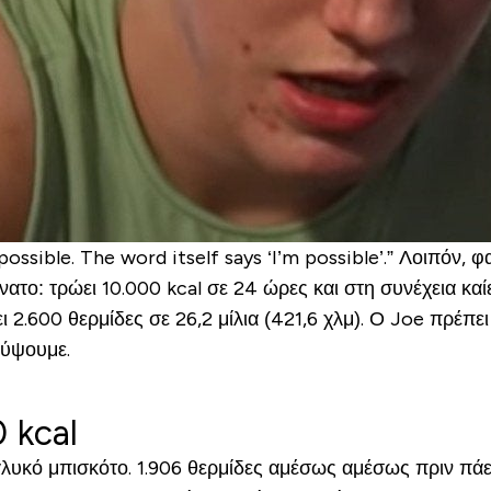
ssible. The word itself says ‘I’m possible’.” Λοιπόν, φ
ατο: τρώει 10.000 kcal σε 24 ώρες και στη συνέχεια καίε
2.600 θερμίδες σε 26,2 μίλια (421,6 χλμ). Ο Joe πρέπει
λύψουμε.
 kcal
γλυκό μπισκότο. 1.906 θερμίδες αμέσως αμέσως πριν πάει