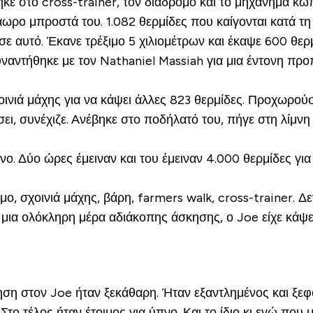
κε στο cross-trainer, τον διάδρομο και το μηχάνημα κωπ
ιάωρο μπροστά του. 1.082 θερμίδες που καίγονται κατά τ
ε αυτό. Έκανε τρέξιμο 5 χιλιομέτρων και έκαψε 600 θερμ
ναντήθηκε με τον Nathaniel Massiah για μια έντονη πρ
οινιά μάχης για να κάψει άλλες 823 θερμίδες. Προχωρού
ει, συνέχιζε. Ανέβηκε στο ποδήλατό του, πήγε στη λίμνη 
νο. Δύο ώρες έμειναν και του έμειναν 4.000 θερμίδες γι
ιμο, σχοινιά μάχης, βάρη, farmers walk, cross-trainer. 
 μια ολόκληρη μέρα αδιάκοπης άσκησης, ο Joe είχε κάψει 
ηση στον Joe ήταν ξεκάθαρη. Ήταν εξαντλημένος και ξ
το τέλος ήταν έτοιμος για ύπνο. Και το ίδιο κι εγώ που 