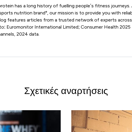
tein has a long history of fuelling people’s fitness journeys.
orts nutrition brand*, our mission is to provide you with reli
log features articles from a trusted network of experts across 
to: Euromonitor International Limited; Consumer Health 2025 ed
 channels, 2024 data.
Σχετικές αναρτήσεις