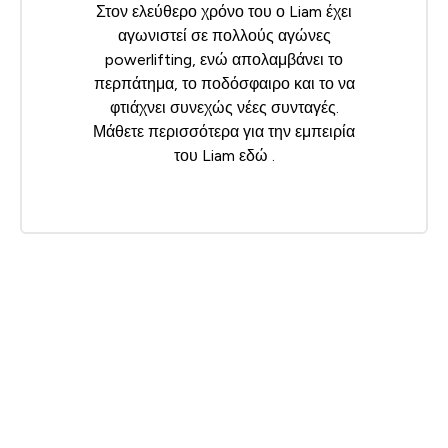
Στον ελεύθερο χρόνο του ο Liam έχει
αγωνιστεί σε πολλούς αγώνες
powerlifting, ενώ απολαμβάνει το
περπάτημα, το ποδόσφαιρο και το να
φτιάχνει συνεχώς νέες συνταγές.
Μάθετε περισσότερα για την εμπειρία
του Liam
εδώ
.
Te
Morenga
, L., Mallard, S. and Mann, J., 2012. Dietary
sugars and body weight: systematic review and
meta-analyses of randomised controlled trials and
cohort studies.
BMJ
, 346(jan15 3),
pp.e
7492-e7492.