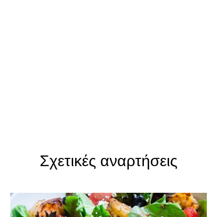
Hruby A, Hu FB. The Epidemiology of Obesity: A Big
Picture.
Pharmacoeconomics
. 2015;33(7):673-689.
doi:10.1007/s40273-014-0243-x
Moynihan P. Sugars and Dental Caries: Evidence for
Setting a Recommended Threshold for
Intake.
Adv Nutr
. 2016;7(1):149-156. Published 2016
Jan 15. doi:10.3945/an.115.009365
NHS, July 2020,
https://www.nhs.uk/live-well/eat-well/how-does-sugar-
health/#:~:text=Adults%20should%20have%20no%20m
Σχετικές αναρτήσεις