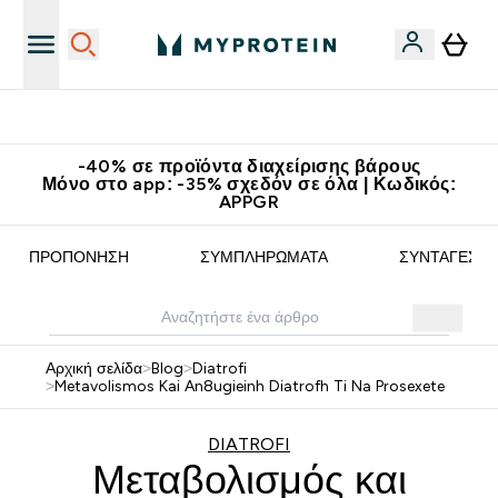
Κερδίστε 15€
-40% σε προϊόντα διαχείρισης βάρους
Μόνο στο app: -35% σχεδόν σε όλα | Κωδικός:
APPGR
ΠΡΟΠΌΝΗΣΗ
ΣΥΜΠΛΗΡΏΜΑΤΑ
ΣΥΝΤΑΓΈΣ
Αρχική σελίδα
>
Blog
>
Diatrofi
>
Metavolismos Kai An8ugieinh Diatrofh Ti Na Prosexete
DIATROFI
Μεταβολισμός και