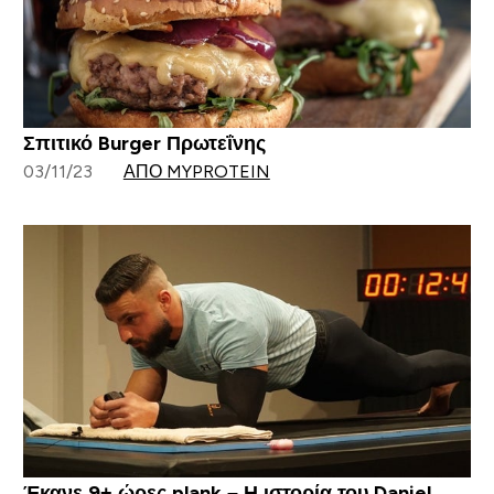
Σπιτικό Burger Πρωτεΐνης
03/11/23
ΑΠΌ MYPROTEIN
Έκανε 9+ ώρες plank – Η ιστορία του Daniel