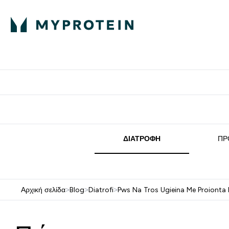
Πρωτεΐνη
Διατροφή
Α
Enter Πρωτεΐνη 
Ente
⌄
⌄
Δωρε
ΔΙΑΤΡΟΦΉ
ΠΡ
Αρχική σελίδα
>
Blog
>
Diatrofi
>
Pws Na Tros Ugieina Me Proionta