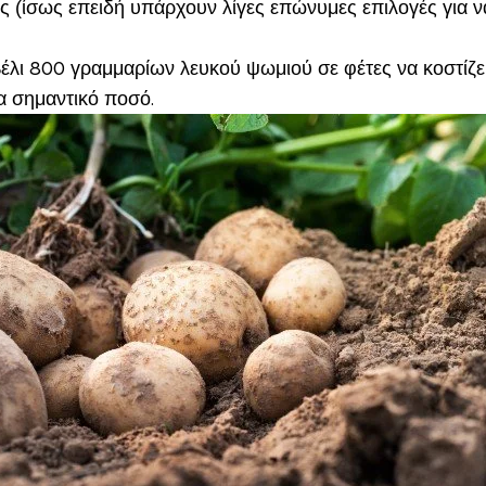
ίς (ίσως επειδή υπάρχουν λίγες επώνυμες επιλογές για να
έλι 800 γραμμαρίων λευκού ψωμιού σε φέτες να κοστίζει
α σημαντικό ποσό.