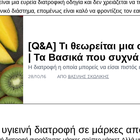
αι μια ευρεία διατροφική οδηγία και δεν χρειάζεται να τ
ικό διάστημα, επομένως είναι καλό να φροντίζεις τον εα
[Q&A] Τι θεωρείται μι
| Τα Βασικά που συχνά 
Η διατροφή η οποία μπορείς να είσαι πιστός ε
28/10/16
ΑΠΌ
BΑΣΊΛΗΣ ΣΚΩΛΊΚΗΣ
 υγιεινή διατροφή σε μάρκες α
νή διατροφή αγοράζοντας μάρκες σούπερ μάρκετ. Αλλά με