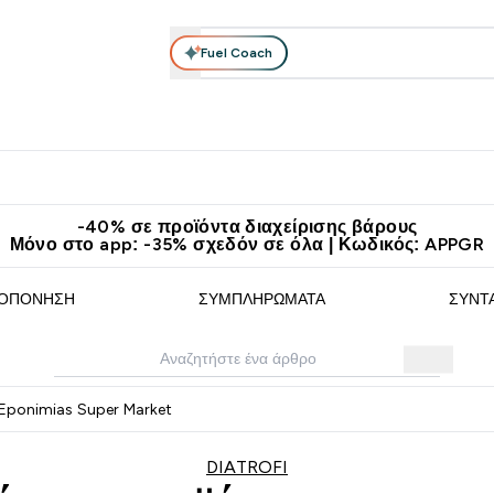
Fuel Coach
θλητικά Ρούχα
Βιταμίνες
Μπάρες, Τρόφιμα & Ροφήματα
submenu
r Διατροφή submenu
Enter Αθλητικά Ρούχα submenu
Enter Βιταμίνες submenu
Enter
⌄
⌄
⌄
άν Μεταφορικά στα 60€
Κατεβάστε την εφαρμογή Myprotein
Κερ
-40% σε προϊόντα διαχείρισης βάρους
Μόνο στο app: -35% σχεδόν σε όλα | Κωδικός: APPGR
ΟΠΌΝΗΣΗ
ΣΥΜΠΛΗΡΏΜΑΤΑ
ΣΥΝΤ
 Eponimias Super Market
DIATROFI