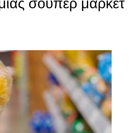
μίας σούπερ μάρκετ