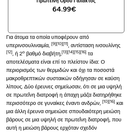
Πρωτεΐνη Ορού Γάλακτος
64.99€‎
ΑΓΟΡΆ ΤΏΡΑ
Για άτομα τα οποία υποφέρουν από
[9]
[10]
[11]
υπερινσουλιναιμία,
, αντίσταση ινσουλίνης
[12]
ο
[13]
[14]
[15]
[16]
, ή 2
βαθμό διαβήτη,
τα
αποτελέσματα είναι επί το πλείστον ίδια: Ο
περιορισμός των θερμιδών και όχι τα ποσοστά
μακροθρεπτικών συσταικών οδήγησαν σε καύση
λίπους. Δύο έρευνες σημείωσαν, ότι σε μια υψηλή
σε πρωτεΐνη διατροφή η άπαχη μάζα διατηρήθηκε
[10]
[16]
περισσότερο σε γυναίκες έναντι ανδρών,
και
μια άλλη έρευνα σημειώσε σπουδαιότερη μειώση
βάρους σε μια υψηλή σε πρωτεΐνη διατροφή, που
αυτή η μειώση βάρους ερχόταν σχεδόν