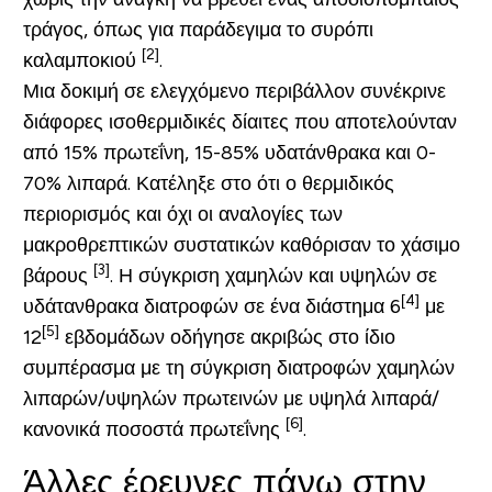
τράγος, όπως για παράδεγιμα το συρόπι
[2]
καλαμποκιού
.
Μια δοκιμή σε ελεγχόμενο περιβάλλον συνέκρινε
διάφορες ισοθερμιδικές δίαιτες που αποτελούνταν
από 15% πρωτεΐνη, 15-85% υδατάνθρακα και 0-
70% λιπαρά. Κατέληξε στο ότι ο θερμιδικός
περιορισμός και όχι οι αναλογίες των
μακροθρεπτικών συστατικών καθόρισαν το χάσιμο
[3]
βάρους
. Η σύγκριση χαμηλών και υψηλών σε
[4]
υδάτανθρακα διατροφών σε ένα διάστημα 6
με
[5]
12
εβδομάδων οδήγησε ακριβώς στο ίδιο
συμπέρασμα με τη σύγκριση διατροφών χαμηλών
λιπαρών/υψηλών πρωτεινών με υψηλά λιπαρά/
[6]
κανονικά ποσοστά πρωτεΐνης
.
Άλλες έρευνες πάνω στην